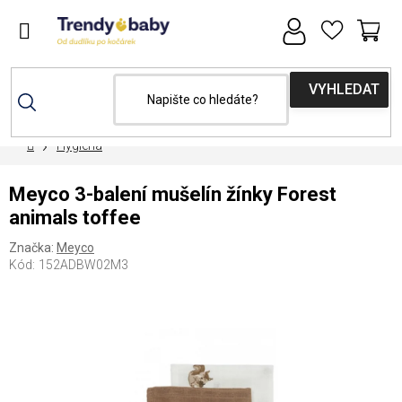
Přejít
na
obsah
NÁ
KOŠ
Domů
Hygiena
Meyco 3-balení mušelín žínky Forest
animals toffee
Značka:
Meyco
Kód:
152ADBW02M3