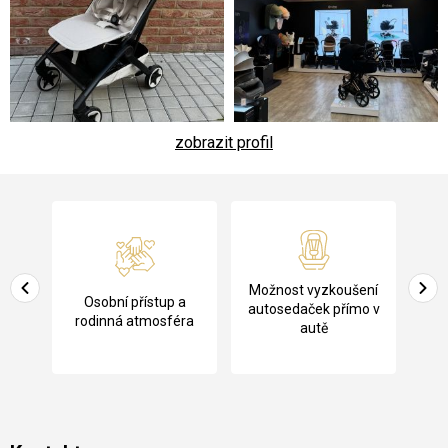
zobrazit profil
Z
á
p
a
Pů
Možnost vyzkoušení
cení
Osobní přístup a
t
ko
autosedaček přímo v
rodinná atmosféra
autě
í