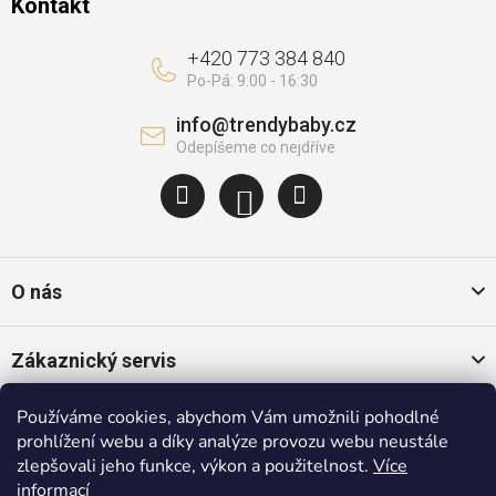
Kontakt
+420 773 384 840
info
@
trendybaby.cz
O nás
Zákaznický servis
Používáme cookies, abychom Vám umožnili pohodlné
Oblíbené kategorie
prohlížení webu a díky analýze provozu webu neustále
zlepšovali jeho funkce, výkon a použitelnost.
Více
informací