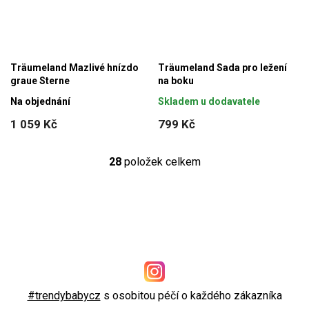
Träumeland Mazlivé hnízdo
Träumeland Sada pro ležení
graue Sterne
na boku
Na objednání
Skladem u dodavatele
1 059 Kč
799 Kč
28
položek celkem
O
v
l
á
d
a
c
í
#trendybabycz
s osobitou péčí o každého zákazníka
p