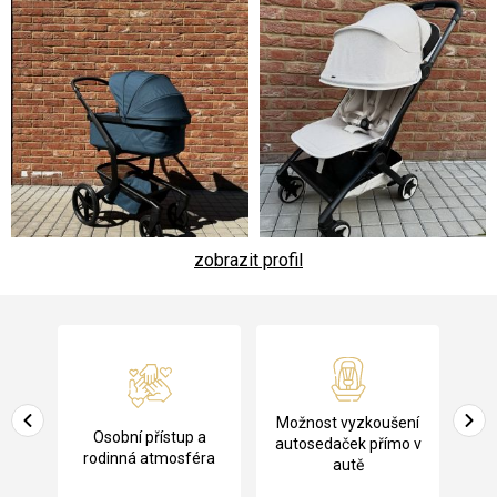
zobrazit profil
Z
á
p
a
Pů
Možnost vyzkoušení
cení
Osobní přístup a
t
ko
autosedaček přímo v
rodinná atmosféra
autě
í