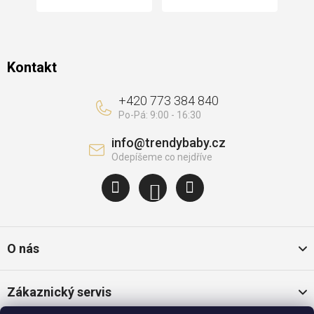
Kontakt
+420 773 384 840
info
@
trendybaby.cz
O nás
Zákaznický servis