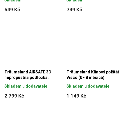
549 Kč
749 Kč
Träumeland AIRSAFE 3D
Träumeland Klínový polštář
nepropustná podložka
Visco (0 - 8 měsíců)
120x200 cm
Skladem u dodavatele
Skladem u dodavatele
2 799 Kč
1 149 Kč