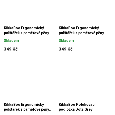
KikkaBoo Ergonomický
KikkaBoo Ergonomický
polštářek z paměťové pěny
polštářek z paměťové pěny
Bunny Airknit Grey
Bunny Airknit White
Skladem
Skladem
349 Kč
349 Kč
KikkaBoo Ergonomický
KikkaBoo Polohovací
polštářek z paměťové pěny
podložka Dots Grey
Heart Airknit White