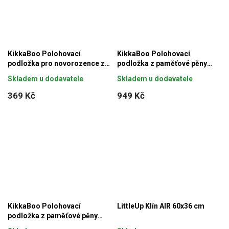
KikkaBoo Polohovací
KikkaBoo Polohovací
podložka pro novorozence z
podložka z paměťové pěny
paměťové pěny Airknit White
klínová Airknit Grey
Skladem u dodavatele
Skladem u dodavatele
369 Kč
949 Kč
KikkaBoo Polohovací
LittleUp Klín AIR 60x36 cm
podložka z paměťové pěny
klínová Airknit White