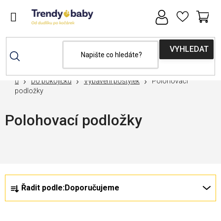
Přejít
na
obsah
NÁ
KOŠ
Domů
Do pokojíčku
Vybavení postýlek
Polohovací
podložky
Polohovací podložky
Nejprodávanější
Ř
V
Řadit podle:
Doporučujeme
a
ý
z
p