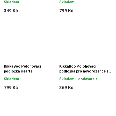
Skladem
Skladem
349 Kč
799 Kč
KikkaBoo Polohovací
KikkaBoo Polohovací
podložka Hearts
podložka pro novorozence z
paměťové pěny Airknit Grey
Skladem
Skladem u dodavatele
799 Kč
369 Kč