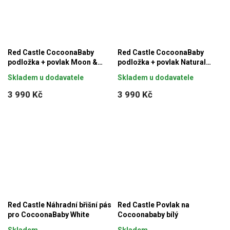
Red Castle CocoonaBaby
Red Castle CocoonaBaby
podložka + povlak Moon &
podložka + povlak Natural
Stars
Linen
Skladem u dodavatele
Skladem u dodavatele
3 990 Kč
3 990 Kč
Red Castle Náhradní břišní pás
Red Castle Povlak na
pro CocoonaBaby White
Cocoonababy bílý
Skladem
Skladem