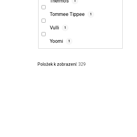
Thermos
1
Tommee Tippee
1
Vulli
1
Yoomi
1
Položek k zobrazení:
329