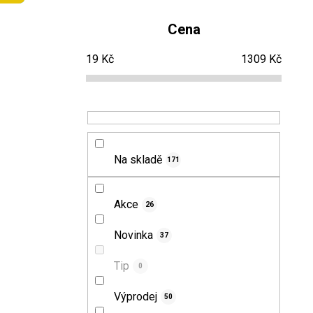
o
Cena
s
19
Kč
1309
Kč
t
r
a
n
Na skladě
171
n
Akce
26
í
Novinka
37
p
Tip
0
a
Výprodej
n
50