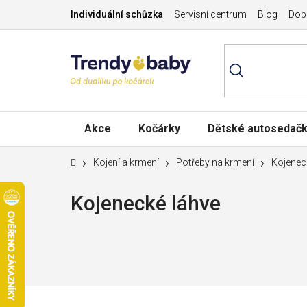
Přejít
Individuální schůzka
Servisní centrum
Blog
Dopr
na
obsah
Akce
Kočárky
Dětské autosedač
Domů
Kojení a krmení
Potřeby na krmení
Kojenec
Kojenecké láhve
Nejprodávanější
P