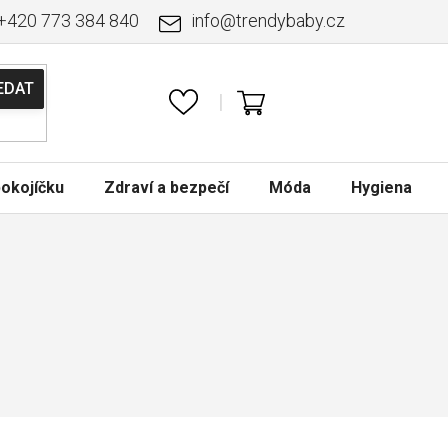
+420 773 384 840
info
@
trendybaby.cz
NÁKUPNÍ
KOŠÍK
okojíčku
Zdraví a bezpečí
Móda
Hygiena