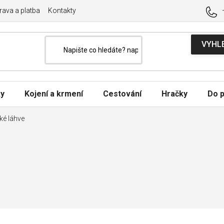
ava a platba
Kontakty
ky
Kojení a krmení
Cestování
Hračky
Do p
ké láhve