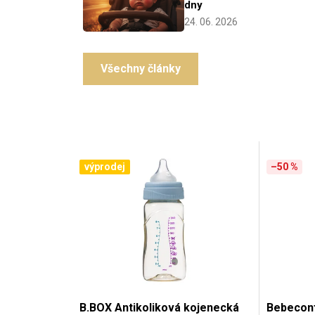
V
výprodej
–50 %
ý
p
i
s
p
B.BOX Antikoliková kojenecká
Bebeconf