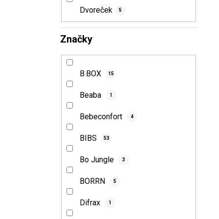
e
Dvoreček
5
l
Značky
B.BOX
15
Beaba
1
Bebeconfort
4
BIBS
53
Bo Jungle
3
BORRN
5
Difrax
1