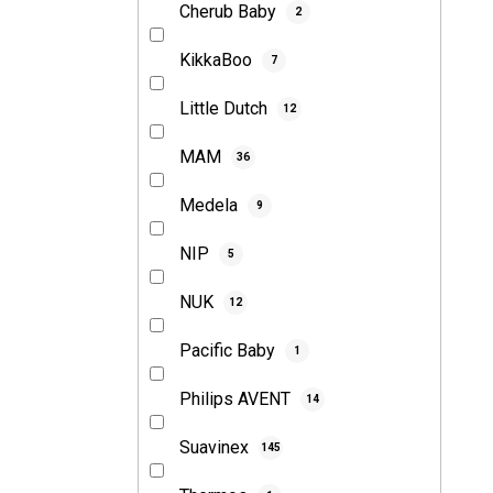
Cherub Baby
2
KikkaBoo
7
Little Dutch
12
MAM
36
Medela
9
NIP
5
NUK
12
Pacific Baby
1
Philips AVENT
14
Suavinex
145