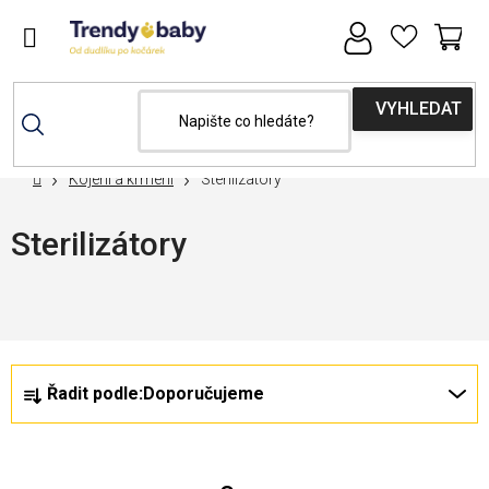
Přejít
na
obsah
NÁ
KOŠ
Domů
Kojení a krmení
Sterilizátory
Sterilizátory
Nejprodávanější
Ř
V
Řadit podle:
Doporučujeme
a
ý
z
p
e
i