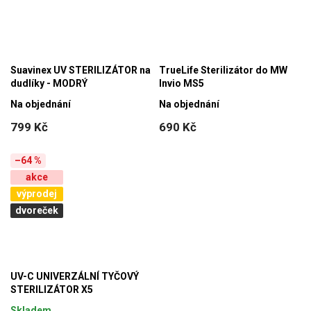
Suavinex UV STERILIZÁTOR na
TrueLife Sterilizátor do MW
dudlíky - MODRÝ
Invio MS5
Na objednání
Na objednání
799 Kč
690 Kč
–64 %
akce
výprodej
dvoreček
UV-C UNIVERZÁLNÍ TYČOVÝ
STERILIZÁTOR X5
Skladem