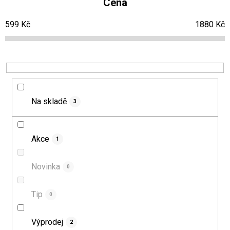
Cena
n
s
599
Kč
1880
Kč
í
p
p
r
r
o
o
d
d
u
Na skladě
3
u
k
k
t
t
ů
Akce
1
ů
Novinka
0
Tip
0
Výprodej
2