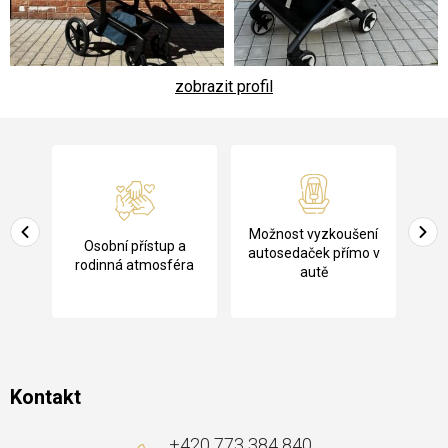
zobrazit profil
Z
á
p
a
Pů
Možnost vyzkoušení
cení
Osobní přístup a
t
ko
autosedaček přímo v
rodinná atmosféra
autě
í
Kontakt
+420 773 384 840