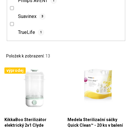
Philips AVENT
1
Suavinex
3
TrueLife
1
Položek k zobrazení:
13
výprodej
KikkaBoo Sterilizátor
Medela Sterilizační sáčky
elektrický 2v1 Clyde
Quick Clean™ - 20 ks v balení