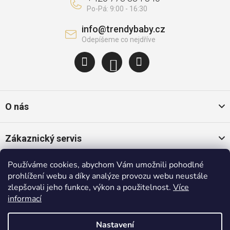
info
@
trendybaby.cz
O nás
Zákaznický servis
Používáme cookies, abychom Vám umožnili pohodlné
Oblíbené kategorie
prohlížení webu a díky analýze provozu webu neustále
zlepšovali jeho funkce, výkon a použitelnost.
Více
informací
Populární značky
Nastavení