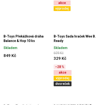
akce
výprodej
B-Toys Překážková dráha
B-Toys Sada hraček Wee B.
Balance & Hop 10 ks
Ready
Skladem
Skladem
609 Kč
849 Kč
329 Kč
–28 %
akce
výprodej
dvoreček