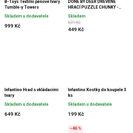
B-Toys Textilní pěnové tvary
DONE BY DEER DŘEVĚNÉ
Tumble-y Towers
HRACÍ PUZZLE CHUNKY -
dvoreček
Skladem u dodavatele
Skladem
631 Kč
999 Kč
449 Kč
Infantino Hrad s vkládacími
Infantino Kostky do koupele 3
tvary
ks
Skladem u dodavatele
Skladem u dodavatele
649 Kč
199 Kč
–46 %