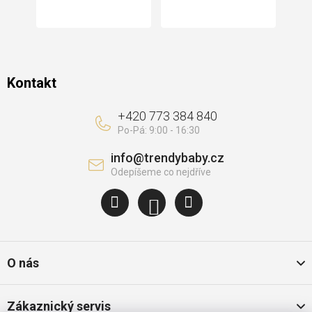
í
Kontakt
+420 773 384 840
info
@
trendybaby.cz
O nás
Zákaznický servis