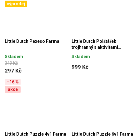
výprodej
Little Dutch Pexeso Farma
Little Dutch Polštářek
trojhranný s aktivitami
Newborn Naturals
Skladem
Skladem
349 Kč
999 Kč
297 Kč
–16 %
akce
Little Dutch Puzzle 4v1 Farma
Little Dutch Puzzle 6v1 Farma