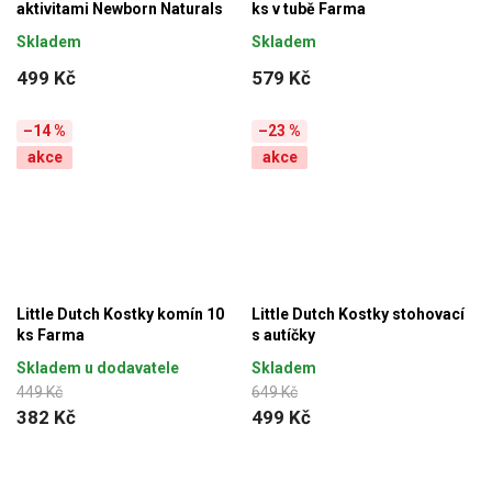
aktivitami Newborn Naturals
ks v tubě Farma
Skladem
Skladem
499 Kč
579 Kč
–14 %
–23 %
akce
akce
Little Dutch Kostky komín 10
Little Dutch Kostky stohovací
ks Farma
s autíčky
Skladem u dodavatele
Skladem
449 Kč
649 Kč
382 Kč
499 Kč