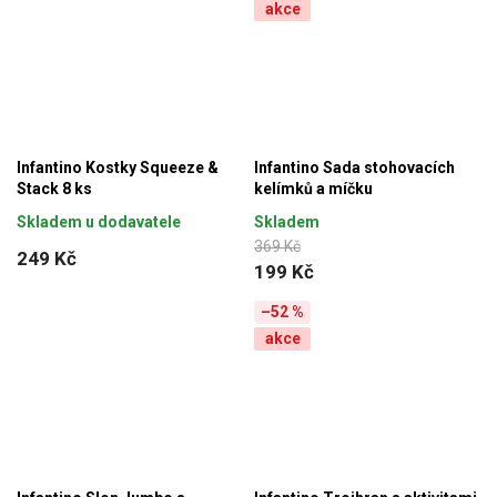
akce
Infantino Kostky Squeeze &
Infantino Sada stohovacích
Stack 8 ks
kelímků a míčku
Skladem u dodavatele
Skladem
369 Kč
249 Kč
199 Kč
–52 %
akce