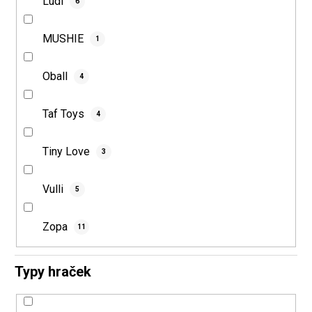
Ludi
6
MUSHIE
1
Oball
4
Taf Toys
4
Tiny Love
3
Vulli
5
Zopa
11
Typy hraček