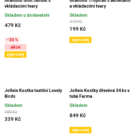
Infantino Slon Jumbo s
Infantino Trojhran s aktivitami
vkládacími tvary
a vkládacími tvary
Skladem u dodavatele
Skladem
419 Kč
479 Kč
199 Kč
–30 %
výprodej
akce
výprodej
Jollein Kostka textilní Lovely
Jollein Kostky dřevěné 34 ks v
Birds
tubě Farma
Skladem
Skladem
489 Kč
849 Kč
339 Kč
výprodej