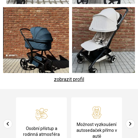
zobrazit profil
Z
á
p
a
Pů
Možnost vyzkoušení
cení
Osobní přístup a
t
ko
autosedaček přímo v
rodinná atmosféra
autě