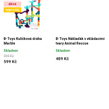
akce
výprodej
B-Toys Kuličková dráha
B-Toys Náklaďák s vkládacími
Marble
tvary Animal Rescue
Skladem
Skladem
999 Kč
489 Kč
599 Kč