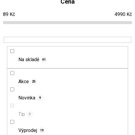
Cena
n
s
89
Kč
4990
Kč
í
p
p
r
r
o
o
d
d
u
Na skladě
61
u
k
k
t
t
ů
Akce
25
ů
Novinka
9
Tip
0
Výprodej
19