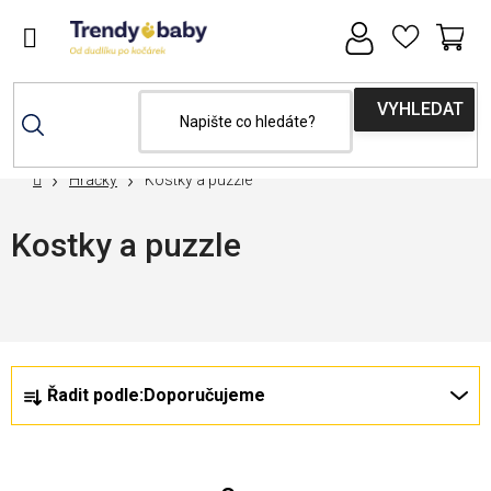
Přejít
na
obsah
NÁ
KOŠ
Domů
Hračky
Kostky a puzzle
Kostky a puzzle
Nejprodávanější
Ř
V
Řadit podle:
Doporučujeme
a
ý
z
p
e
i