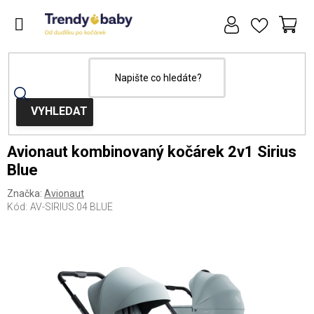
Přejít
na
obsah
NÁ
KOŠ
Domů
Kočárky
Kombinované kočárky
Avionaut kombinovaný kočárek 2v1 Sirius
Blue
Značka:
Avionaut
Kód:
AV-SIRIUS.04 BLUE