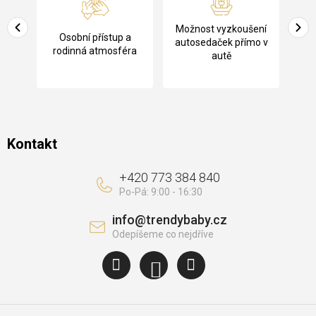
p
a
Pů
Možnost vyzkoušení
cení
Osobní přístup a
t
ko
autosedaček přímo v
rodinná atmosféra
autě
í
Kontakt
+420 773 384 840
info
@
trendybaby.cz