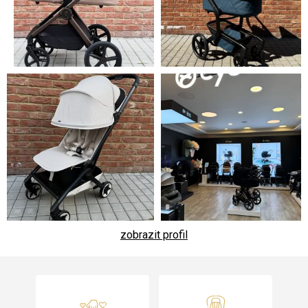
zobrazit profil
Z
á