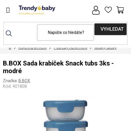
Přejít
na
obsah
NÁ
KOŠ
Domů
Kojení a krmení
Potřeby na krmení
Misky, lžičky
B.BOX Sada krabiček Snack tubs 3ks -
modré
Značka:
B.BOX
Kód:
401808