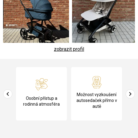
zobrazit profil
Z
á
p
a
Pů
Možnost vyzkoušení
cení
Osobní přístup a
t
ko
autosedaček přímo v
rodinná atmosféra
autě
í