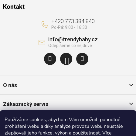
Kontakt
+420 773 384 840
info
@
trendybaby.cz
O nás
Zákaznický servis
Používáme cookies, abychom Vám umožnili pohodlné
Oblíbené kategorie
prohlížení webu a díky analýze provozu webu neustále
zlepšovali jeho funkce, výkon a použitelnost.
Více