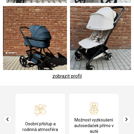
zobrazit profil
Z
á
p
a
Pů
Možnost vyzkoušení
cení
Osobní přístup a
t
ko
autosedaček přímo v
rodinná atmosféra
autě