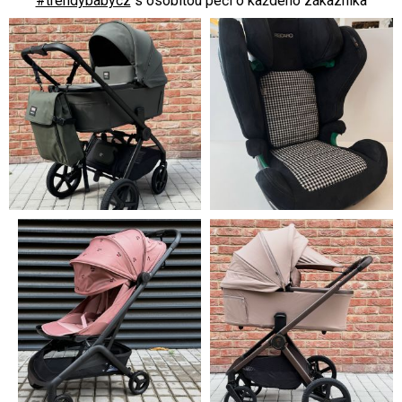
#trendybabycz
s osobitou péčí o každého zákazníka