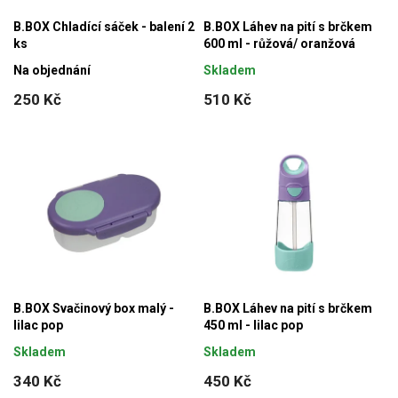
B.BOX Chladící sáček - balení 2
B.BOX Láhev na pití s brčkem
ks
600 ml - růžová/ oranžová
Na objednání
Skladem
250 Kč
510 Kč
B.BOX Svačinový box malý -
B.BOX Láhev na pití s brčkem
lilac pop
450 ml - lilac pop
Skladem
Skladem
340 Kč
450 Kč