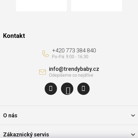
í
Kontakt
+420 773 384 840
info
@
trendybaby.cz
O nás
Zákaznický servis