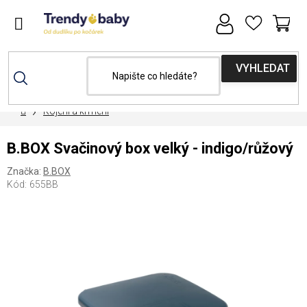
Přejít
na
obsah
NÁ
KOŠ
Domů
Kojení a krmení
B.BOX Svačinový box velký - indigo/růžový
Značka:
B.BOX
Kód:
655BB