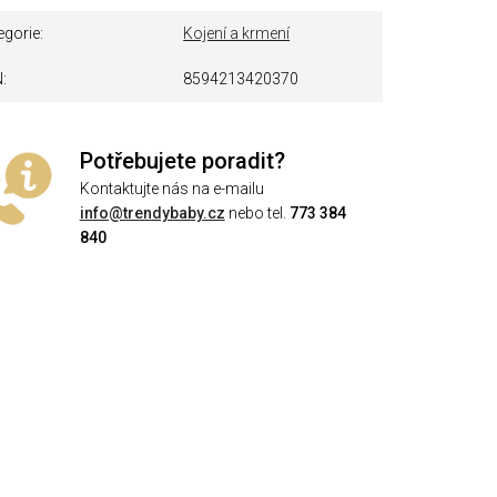
egorie
Kojení a krmení
N
8594213420370
Potřebujete poradit?
Kontaktujte nás na e-mailu
info@trendybaby.cz
nebo tel.
773 384
840