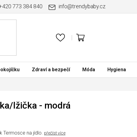
+420 773 384 840
info
@
trendybaby.cz
NÁKUPNÍ
KOŠÍK
okojíčku
Zdraví a bezpečí
Móda
Hygiena
ka/lžička - modrá
k Termosce na jídlo.
přečíst více