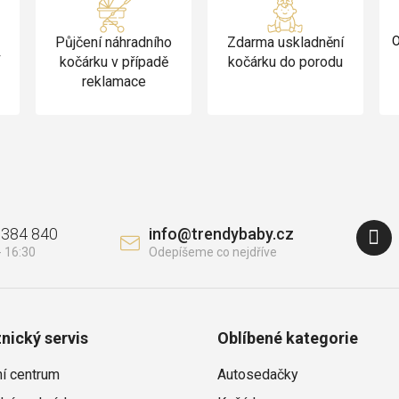
Půjčení náhradního
Zdarma uskladnění
O
v
kočárku v případě
kočárku do porodu
reklamace
 384 840
info
@
trendybaby.cz
nický servis
Oblíbené kategorie
ní centrum
Autosedačky