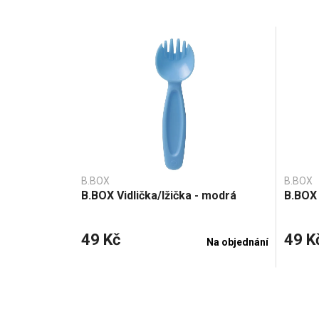
B.BOX
B.BOX
B.BOX Vidlička/lžička - modrá
B.BOX 
49 Kč
49 K
Na objednání