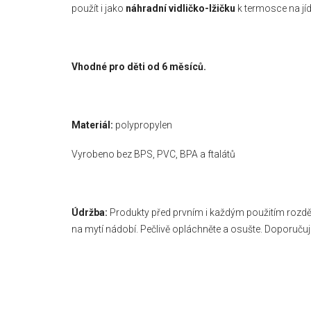
použít i jako
náhradní vidličko-lžičku
k termosce na jí
Vhodné pro děti od 6 měsíců.
Materiál:
polypropylen
Vyrobeno bez BPS, PVC, BPA a ftalátů
Údržba:
Produkty před prvním i každým použitím rozděl
na mytí nádobí. Pečlivě opláchněte a osušte. Doporuč