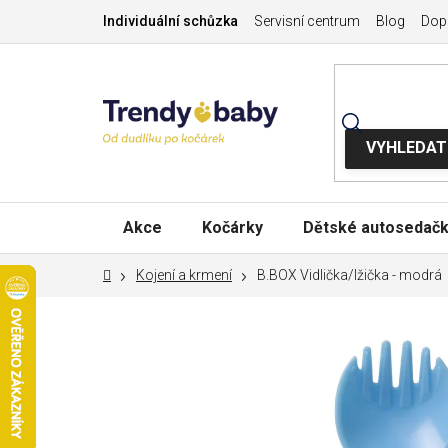
Přejít
Individuální schůzka
Servisní centrum
Blog
Dopr
na
obsah
Akce
Kočárky
Dětské autosedač
Domů
Kojení a krmení
B.BOX Vidlička/lžička - modrá