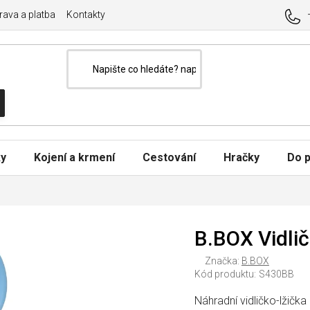
ava a platba
Kontakty
ky
Kojení a krmení
Cestování
Hračky
Do p
B.BOX Vidlič
Značka:
B.BOX
Kód produktu:
S430BB
Náhradní
vidličko-lžička