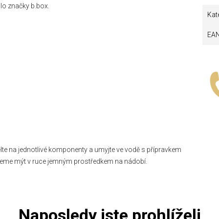
dlo
značky b.box.
Kat
EA
te na jednotlivé komponenty a umyjte ve vodě s přípravkem
ujeme mýt v ruce jemným prostředkem na nádobí.
Naposledy jste prohlíželi