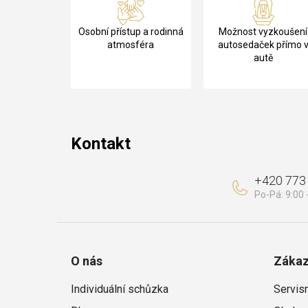
á
Osobní přístup a rodinná
Možnost vyzkoušení
p
atmosféra
autosedaček přímo 
autě
a
t
í
Kontakt
+420 773
O nás
Zákaz
Individuální schůzka
Servis