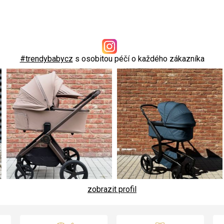
#trendybabycz
s osobitou péčí o každého zákazníka
zobrazit profil