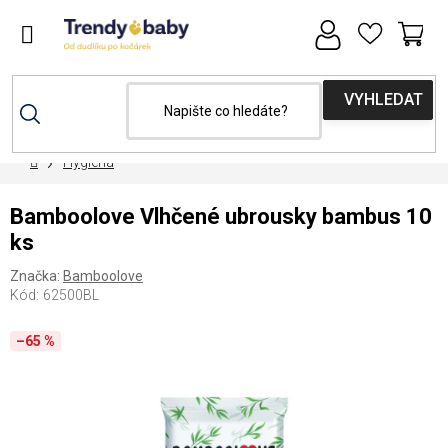
Přejít
na
obsah
NÁ
KOŠ
Domů
Hygiena
Bamboolove Vlhčené ubrousky bambus 10
ks
Značka:
Bamboolove
Kód:
62500BL
–65 %