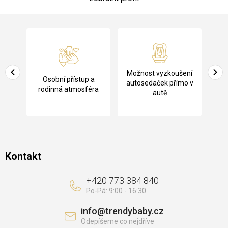
Z
á
p
a
Pů
Možnost vyzkoušení
cení
Osobní přístup a
t
ko
autosedaček přímo v
rodinná atmosféra
autě
í
Kontakt
+420 773 384 840
info
@
trendybaby.cz