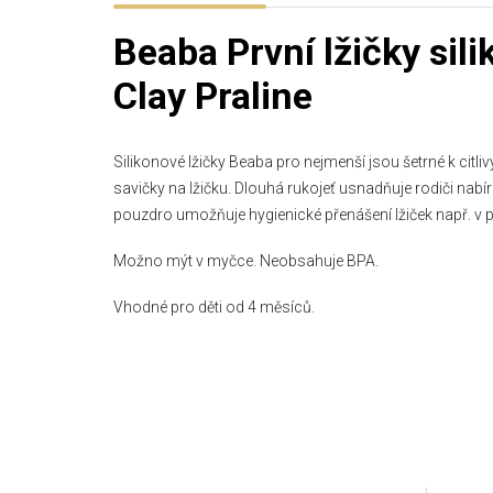
Beaba První lžičky sil
Clay Praline
Silikonové lžičky Beaba pro nejmenší jsou šetrné k cit
savičky na lžičku. Dlouhá rukojeť usnadňuje rodiči nabír
pouzdro umožňuje hygienické přenášení lžiček např. v p
Možno mýt v myčce. Neobsahuje BPA.
Vhodné pro děti od 4 měsíců.