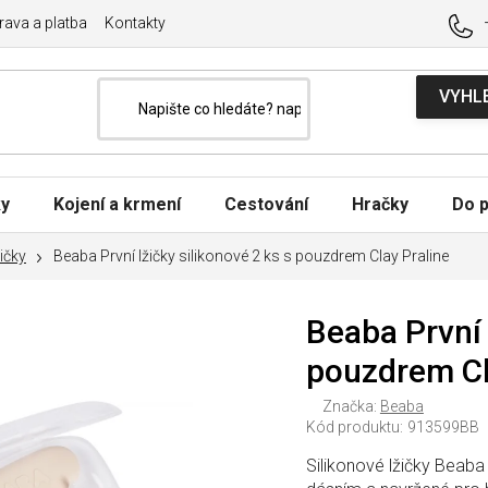
ava a platba
Kontakty
ky
Kojení a krmení
Cestování
Hračky
Do p
žičky
Beaba První lžičky silikonové 2 ks s pouzdrem Clay Praline
Beaba První 
pouzdrem Cl
Značka:
Beaba
Kód produktu:
913599BB
Silikonové lžičky Beaba