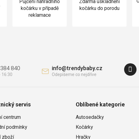
Půjčení náhradního
Zdarma uskladnění
O
v
kočárku v případě
kočárku do porodu
reklamace
 384 840
info
@
trendybaby.cz
nický servis
Oblíbené kategorie
ní centrum
Autosedačky
ní podmínky
Kočárky
í zboží
Hračky