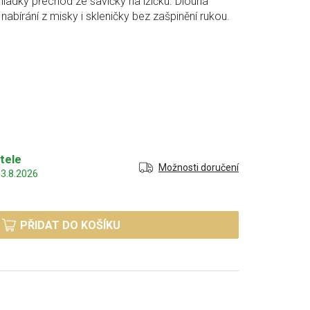
ladký přechod ze savičky na lžičku. Dlouhá
 nabírání z misky i skleničky bez zašpinění rukou.
tele
Možnosti doručení
3.8.2026
PŘIDAT DO KOŠÍKU