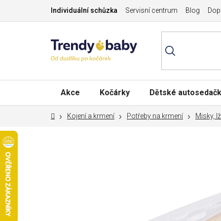
Přejít
Individuální schůzka
Servisní centrum
Blog
Dopr
na
obsah
Akce
Kočárky
Dětské autosedač
Domů
Kojení a krmení
Potřeby na krmení
Misky, l