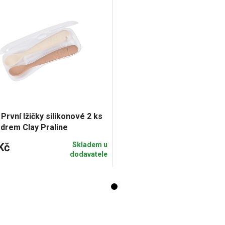
První lžičky silikonové 2 ks
drem Clay Praline
Skladem u
Kč
dodavatele