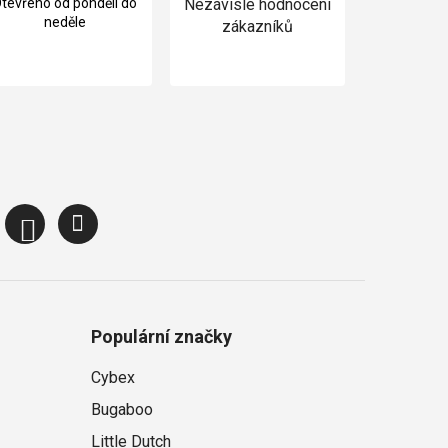
tevřeno od pondělí do
Nezávislé hodnocení
neděle
zákazníků
Populární značky
Cybex
Bugaboo
Little Dutch