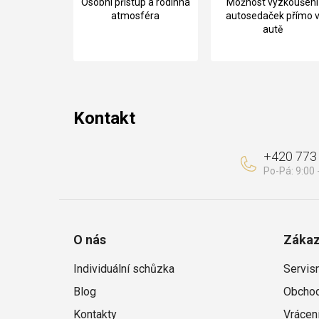
Osobní přístup a rodinná
Možnost vyzkoušení
p
atmosféra
autosedaček přímo 
autě
a
t
í
Kontakt
+420 773
O nás
Zákaz
Individuální schůzka
Servis
Blog
Obchod
Kontakty
Vrácen