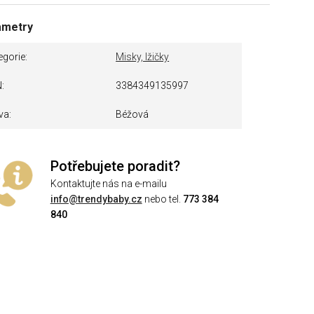
ametry
egorie
Misky, lžičky
N
3384349135997
va
Béžová
Potřebujete poradit?
Kontaktujte nás na e-mailu
info@trendybaby.cz
nebo tel.
773 384
840