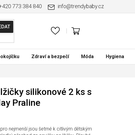
+420 773 384 840
info
@
trendybaby.cz
NÁKUPNÍ
KOŠÍK
okojíčku
Zdraví a bezpečí
Móda
Hygiena
lžičky silikonové 2 ks s
ay Praline
 pro nejmenší jsou šetrné k citlivým dětským