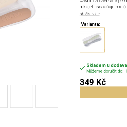
dásním a navržené pro h
rukojeť usnadňuje rodiči
přečíst více
Varianta:
Skladem u dodava
1
349 Kč
Měrná cena: