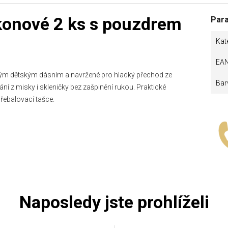
ikonové 2 ks s pouzdrem
Par
Kat
EA
livým dětským dásním a navržené pro hladký přechod ze
Bar
ání z misky i skleničky bez zašpinění rukou. Praktické
řebalovací tašce.
Naposledy jste prohlíželi