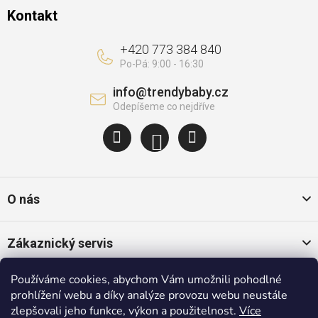
Kontakt
+420 773 384 840
info
@
trendybaby.cz
O nás
Zákaznický servis
Používáme cookies, abychom Vám umožnili pohodlné
Oblíbené kategorie
prohlížení webu a díky analýze provozu webu neustále
zlepšovali jeho funkce, výkon a použitelnost.
Více