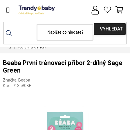
Přejít
na
obsah
NÁ
KOŠ
Domů
Kojení a krmení
Beaba První trénovací příbor 2-dílný Sage
Green
Značka:
Beaba
Kód:
913580BB