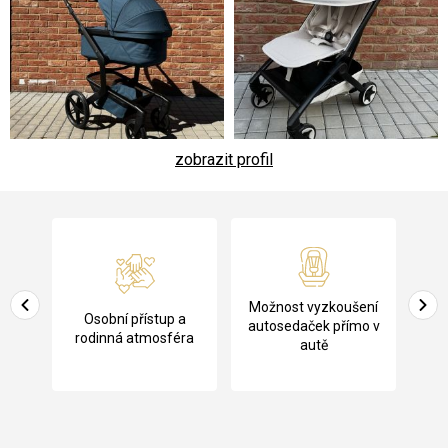
zobrazit profil
Z
á
p
a
Pů
Možnost vyzkoušení
cení
Osobní přístup a
t
ko
autosedaček přímo v
rodinná atmosféra
autě
í