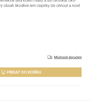
erfektně sedí kolem hlavy a uší certifikát Öko-
vý obsah škodlivin lem čepičky lze ohnout a nosit
Možnosti doručení
PŘIDAT DO KOŠÍKU