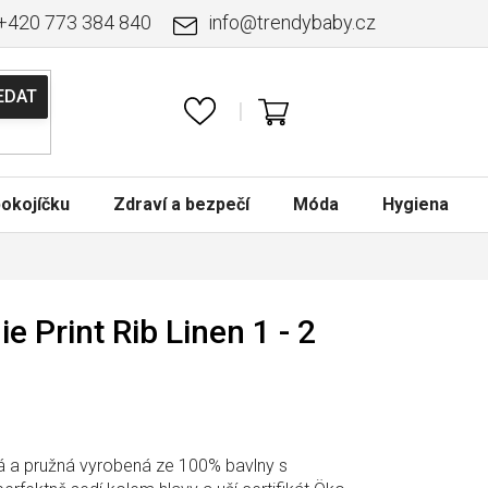
+420 773 384 840
info
@
trendybaby.cz
NÁKUPNÍ
KOŠÍK
okojíčku
Zdraví a bezpečí
Móda
Hygiena
e Print Rib Linen 1 - 2
 a pružná vyrobená ze 100% bavlny s