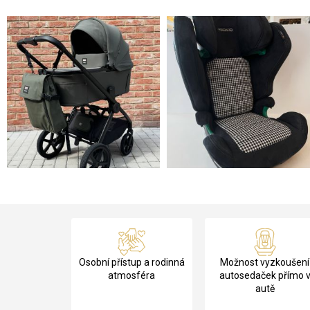
Z
á
Osobní přístup a rodinná
Možnost vyzkoušení
p
atmosféra
autosedaček přímo 
autě
a