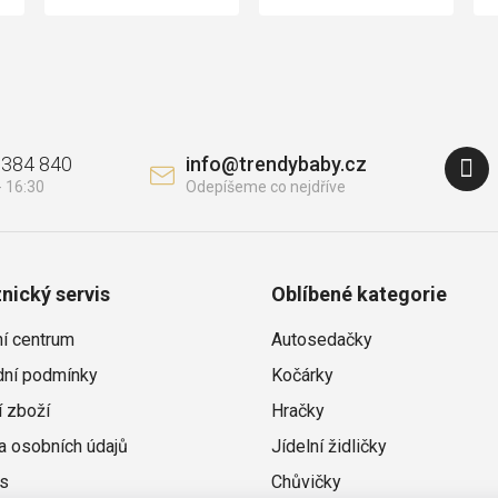
 384 840
info
@
trendybaby.cz
nický servis
Oblíbené kategorie
ní centrum
Autosedačky
ní podmínky
Kočárky
í zboží
Hračky
a osobních údajů
Jídelní židličky
s
Chůvičky