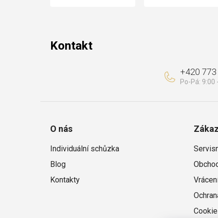
t
í
Kontakt
+420 773
O nás
Zákaz
Individuální schůzka
Servis
Blog
Obchod
Kontakty
Vrácen
Ochran
Cookie