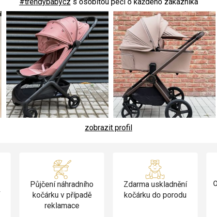
#trendybabycz
s osobitou péčí o každého zákazníka
zobrazit profil
Půjčení náhradního
Zdarma uskladnění
O
v
kočárku v případě
kočárku do porodu
reklamace