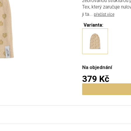
žebrovanou strukturou p
Tex, který zaručuje nulo
ji ta...
přečíst více
Varianta:
Na objednání
379 Kč
Měrná cena: