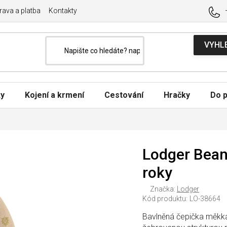
ava a platba
Kontakty
ky
Kojení a krmení
Cestování
Hračky
Do p
Lodger Beani
roky
Značka:
Lodger
Kód produktu:
LO-38664
Bavlněná čepička měkká