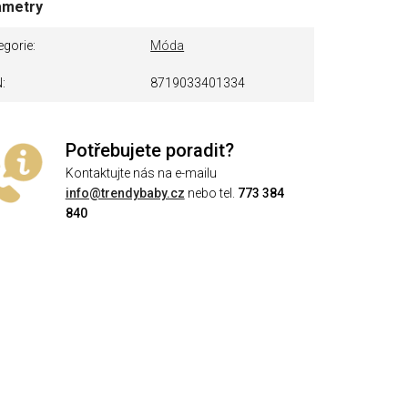
ametry
egorie
Móda
N
8719033401334
Potřebujete poradit?
Kontaktujte nás na e-mailu
info@trendybaby.cz
nebo tel.
773 384
840