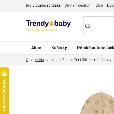
Přejít
Individuální schůzka
Servisní centrum
Blog
Dopr
na
obsah
Akce
Kočárky
Dětské autosedač
Domů
Móda
Lodger Beanie Print Rib Linen 1 - 2 roky