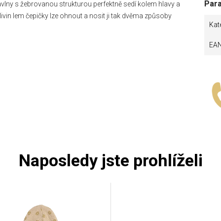
Par
lny s žebrovanou strukturou perfektně sedí kolem hlavy a
livin lem čepičky lze ohnout a nosit ji tak dvěma způsoby
Kat
EA
Naposledy jste prohlíželi