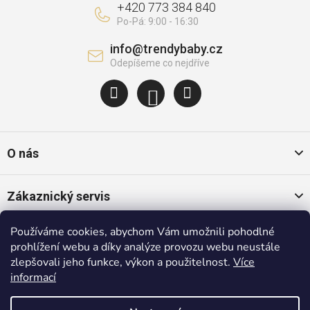
+420 773 384 840
info
@
trendybaby.cz
O nás
Zákaznický servis
Používáme cookies, abychom Vám umožnili pohodlné
Oblíbené kategorie
prohlížení webu a díky analýze provozu webu neustále
zlepšovali jeho funkce, výkon a použitelnost.
Více
informací
Populární značky