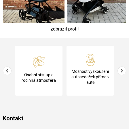
zobrazit profil
Z
á
p
a
Pů
Možnost vyzkoušení
cení
Osobní přístup a
t
ko
autosedaček přímo v
rodinná atmosféra
autě
í
Kontakt