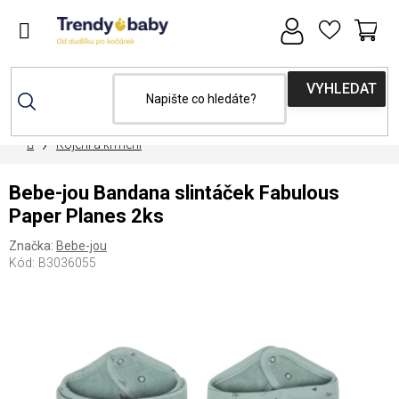
Přejít
na
obsah
NÁ
KOŠ
Domů
Kojení a krmení
Bebe-jou Bandana slintáček Fabulous
Paper Planes 2ks
Značka:
Bebe-jou
Kód:
B3036055