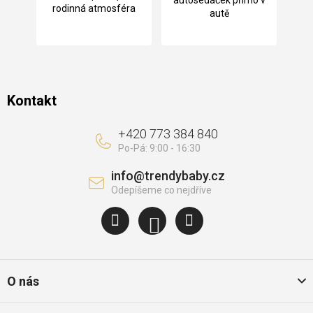
t
rodinná atmosféra
autě
í
Kontakt
+420 773 384 840
info
@
trendybaby.cz
O nás