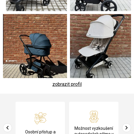
zobrazit profil
Z
á
p
a
Pů
Možnost vyzkoušení
cení
Osobní přístup a
ko
autosedaček přímo v