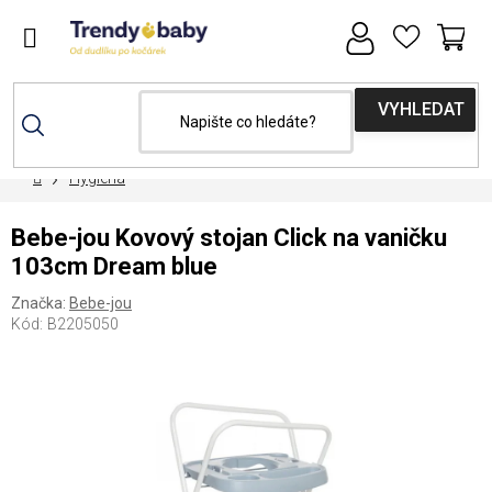
Přejít
na
obsah
NÁ
KOŠ
Domů
Hygiena
Bebe-jou Kovový stojan Click na vaničku
103cm Dream blue
Značka:
Bebe-jou
Kód:
B2205050