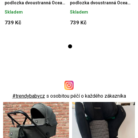
podlozka dvoustranná Ocean
podlozka dvoustranná Ocean
Vibes 72x44 cm
Vibes 72x44 cm
Skladem
Skladem
739 Kč
739 Kč
#trendybabycz
s osobitou péčí o každého zákazníka