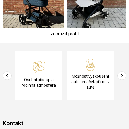
zobrazit profil
Z
á
p
a
Pů
Možnost vyzkoušení
cení
Osobní přístup a
t
ko
autosedaček přímo v
rodinná atmosféra
autě
í
Kontakt