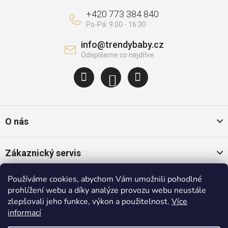
+420 773 384 840
info
@
trendybaby.cz
O nás
Zákaznický servis
Používáme cookies, abychom Vám umožnili pohodlné
Oblíbené kategorie
prohlížení webu a díky analýze provozu webu neustále
zlepšovali jeho funkce, výkon a použitelnost.
Více
informací
Populární značky