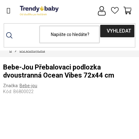
Přejít
na
obsah
NÁ
KOŠ
Domů
Do pokojíčku
Bebe-Jou Přebalovaci podlozka
dvoustranná Ocean Vibes 72x44 cm
Značka:
Bebe-jou
Kód:
B6800022