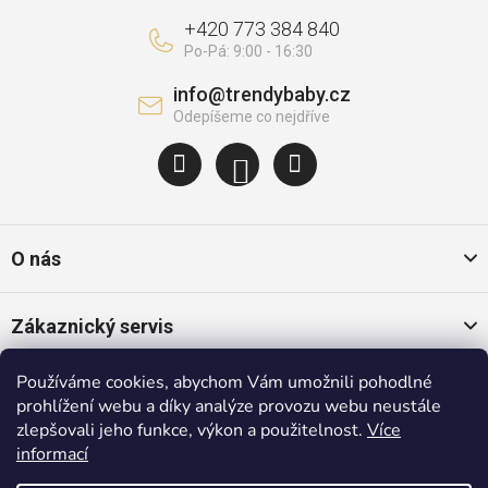
+420 773 384 840
info
@
trendybaby.cz
O nás
Zákaznický servis
Používáme cookies, abychom Vám umožnili pohodlné
Oblíbené kategorie
prohlížení webu a díky analýze provozu webu neustále
zlepšovali jeho funkce, výkon a použitelnost.
Více
informací
Populární značky