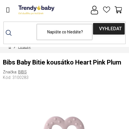
Přejít
na
obsah
NÁ
KOŠ
Domů
Hračky
Bibs Baby Bitie kousátko Heart Pink Plum
Značka:
BIBS
Kód:
3100283