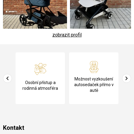
zobrazit profil
Z
á
p
a
Pů
Možnost vyzkoušení
cení
Osobní přístup a
t
ko
autosedaček přímo v
rodinná atmosféra
autě
í
Kontakt