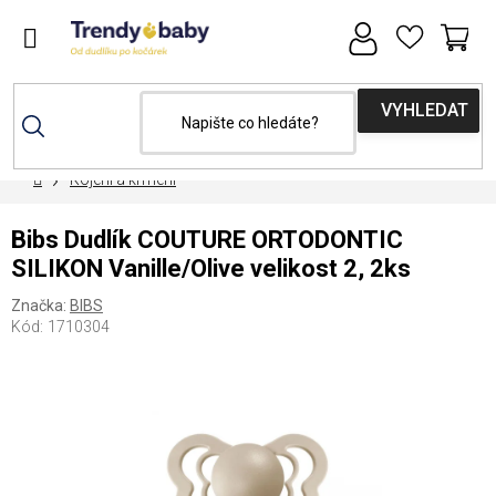
Přejít
na
obsah
NÁ
KOŠ
Domů
Kojení a krmení
Bibs Dudlík COUTURE ORTODONTIC
SILIKON Vanille/Olive velikost 2, 2ks
Značka:
BIBS
Kód:
1710304