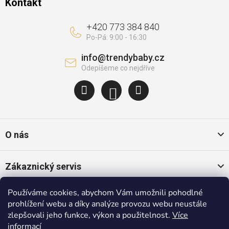
Kontakt
+420 773 384 840
info
@
trendybaby.cz
O nás
Zákaznický servis
Používáme cookies, abychom Vám umožnili pohodlné
Oblíbené kategorie
prohlížení webu a díky analýze provozu webu neustále
zlepšovali jeho funkce, výkon a použitelnost.
Více
informací