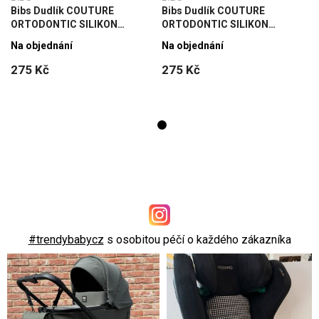
Bibs Dudlík COUTURE
Bibs Dudlík COUTURE
ORTODONTIC SILIKON
ORTODONTIC SILIKON
Vanille/Olive velikost 2, 2ks
Vanille/Olive velikost 2, 2ks
Na objednání
Na objednání
275 Kč
275 Kč
#trendybabycz
s osobitou péčí o každého zákazníka