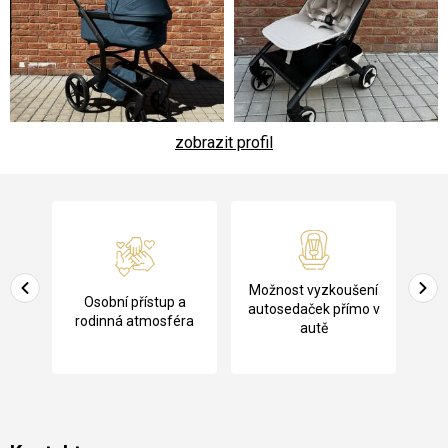
zobrazit profil
Z
á
p
a
Pů
Možnost vyzkoušení
cení
Osobní přístup a
t
ko
autosedaček přímo v
rodinná atmosféra
autě
í