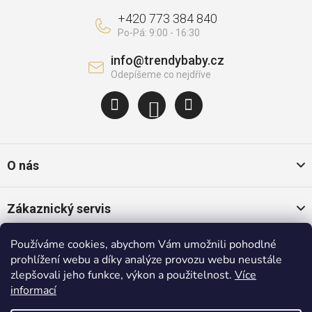
+420 773 384 840
info
@
trendybaby.cz
O nás
Zákaznický servis
Používáme cookies, abychom Vám umožnili pohodlné
Oblíbené kategorie
prohlížení webu a díky analýze provozu webu neustále
zlepšovali jeho funkce, výkon a použitelnost.
Více
informací
Populární značky