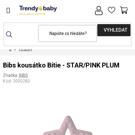
Přejít
na
obsah
NÁ
KOŠ
Domů
Hračky
Bibs kousátko Bitie - STAR/PINK PLUM
Značka:
BIBS
Kód:
3000283