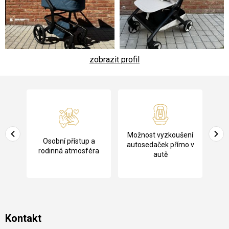
zobrazit profil
Z
á
p
a
Pů
Možnost vyzkoušení
cení
Osobní přístup a
t
ko
autosedaček přímo v
rodinná atmosféra
autě
í
Kontakt