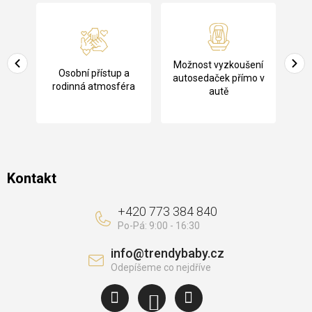
á
p
a
Pů
Možnost vyzkoušení
cení
Osobní přístup a
t
ko
autosedaček přímo v
rodinná atmosféra
autě
í
Kontakt
+420 773 384 840
info
@
trendybaby.cz