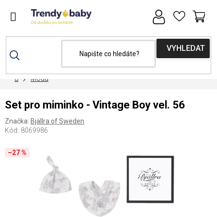
Přejít
na
obsah
NÁ
KOŠ
Domů
Móda
Set pro miminko - Vintage Boy vel. 56
Značka:
Bjällra of Sweden
Kód:
8069986
–27 %