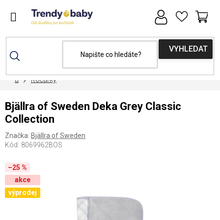
Přejít
na
obsah
NÁ
KOŠ
Domů
Kočárky
Bjällra of Sweden Deka Grey Classic
Collection
Značka:
Bjällra of Sweden
Kód:
8069962BOS
–25 %
akce
výprodej