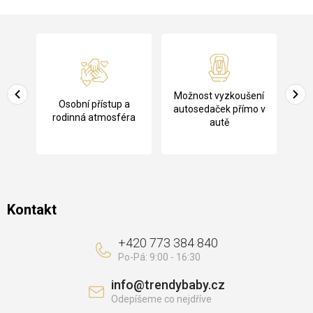
Z
á
p
a
Pů
Možnost vyzkoušení
cení
Osobní přístup a
t
ko
autosedaček přímo v
rodinná atmosféra
autě
í
Kontakt
+420 773 384 840
info
@
trendybaby.cz