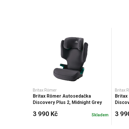
Britax Römer
Britax 
Britax Römer Autosedačka
Brita
Discovery Plus 2, Midnight Grey
Discov
3 990 Kč
3 99
Skladem