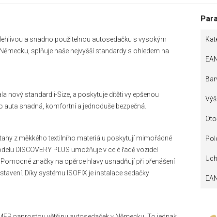
Par
lehlivou a snadno použitelnou autosedačku s vysokým
Kat
Německu, splňuje naše nejvyšší standardy s ohledem na
EA
Bar
 nový standard i-Size, a poskytuje dítěti vylepšenou
Výš
o auta snadná, komfortní a jednoduše bezpečná.
Oto
tahy z měkkého textilního materiálu poskytují mimořádné
Pol
odelu DISCOVERY PLUS umožňuje v celé řadě vozidel
Uch
e. Pomocné značky na opěrce hlavy usnadňují při přenášení
stavení. Díky systému ISOFIX je instalace sedačky
EA
MER naprostou většinu autosedaček v Německu. To jednak