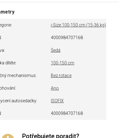
ametry
egorie
i-Size 100-150 cm (15-36 kg)
N
4000984707168
va
Šedá
ka dítěte
100-150 cm
čný mechanismus
Bez rotace
ohování
Ano
ycení autosedačky
ISOFIX
N
4000984707168
Potřebujete poradit?