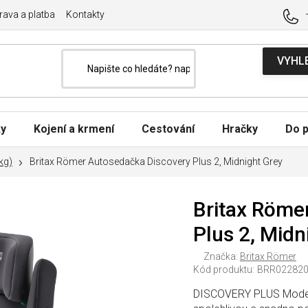
ava a platba
Kontakty
ky
Kojení a krmení
Cestování
Hračky
Do p
kg)
Britax Römer Autosedačka Discovery Plus 2, Midnight Grey
Britax Röme
Plus 2, Midn
Značka:
Britax Römer
Kód produktu:
BRR022820
DISCOVERY PLUS Model