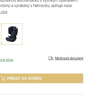
oužitelnou autosedačku s vysokým opěradlem.
ržený a vyráběný v Německu, splňuje naše
t více
Možnosti doručení
0.8.2026
PŘIDAT DO KOŠÍKU