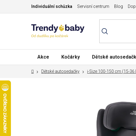
Přejít
Individuální schůzka
Servisní centrum
Blog
Dopr
na
obsah
Akce
Kočárky
Dětské autosedač
Domů
Dětské autosedačky
i-Size 100-150 cm (15-36 