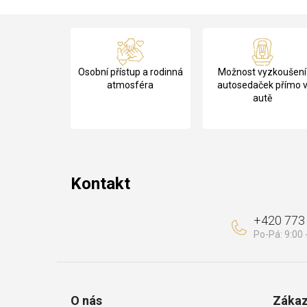
Z
á
Osobní přístup a rodinná
Možnost vyzkoušení
p
atmosféra
autosedaček přímo 
autě
a
t
í
Kontakt
+420 773
O nás
Zákaz