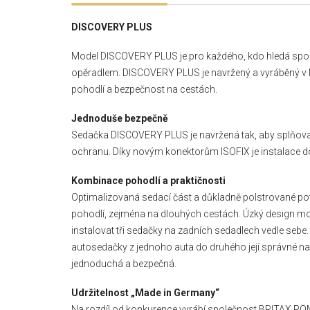
DISCOVERY PLUS
Model DISCOVERY PLUS je pro každého, kdo hledá spo
opěradlem. DISCOVERY PLUS je navržený a vyráběný v 
pohodlí a bezpečnost na cestách.
Jednoduše bezpečně
Sedačka DISCOVERY PLUS je navržená tak, aby splňovala
ochranu. Díky novým konektorům ISOFIX je instalace d
Kombinace pohodlí a praktičnosti
Optimalizovaná sedací část a důkladně polstrované po
pohodlí, zejména na dlouhých cestách. Úzký design m
instalovat tři sedačky na zadních sedadlech vedle seb
autosedačky z jednoho auta do druhého její správné na
jednoduchá a bezpečná.
Udržitelnost „Made in Germany“
Na rozdíl od konkurence vyrábí společnost BRITAX RÖ