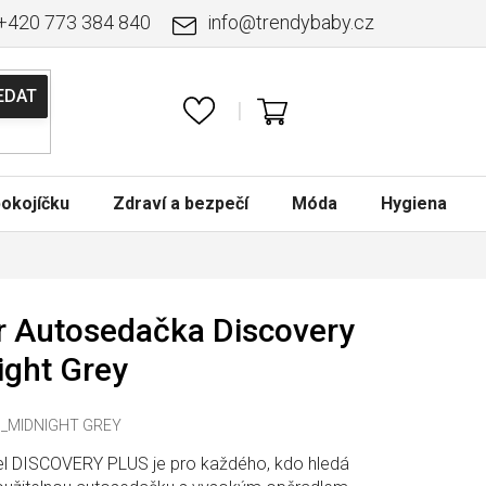
+420 773 384 840
info
@
trendybaby.cz
NÁKUPNÍ
KOŠÍK
okojíčku
Zdraví a bezpečí
Móda
Hygiena
r Autosedačka Discovery
ight Grey
_MIDNIGHT GREY
 DISCOVERY PLUS je pro každého, kdo hledá