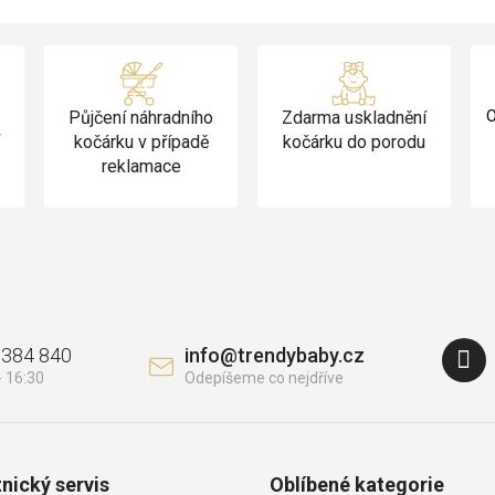
Půjčení náhradního
Zdarma uskladnění
O
v
kočárku v případě
kočárku do porodu
reklamace
 384 840
info
@
trendybaby.cz
nický servis
Oblíbené kategorie