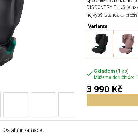
spolehlivou a snadno p
DISCOVERY PLUS je nav
nejvyšší standar...
přečís
Varianta:
Skladem
(1 ks)
1
3 990 Kč
Měrná cena:
Ostatní informace