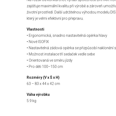
zajišťuje maximální kvalitu při výrobě a zároveň umožňu
životní prostředí. Další udržitelnou výhodou modelu 
který je velmi efektivní pro přepravu.
Vlastnosti
• Ergonomická, snadno nastavitelná opěrka hlavy
• Nové ISOFIX
• Nastavitelná zádová opěrka se přizpůsobí naklonění 
• Možnost instalace tří sedaček vedle sebe
• Orientovaná ve směru jízdy
• Pro děti 100–150 cm
Rozměry (V x Š x H)
63 – 83 x 44 x 42 cm
Váha výrobku
5.9 kg