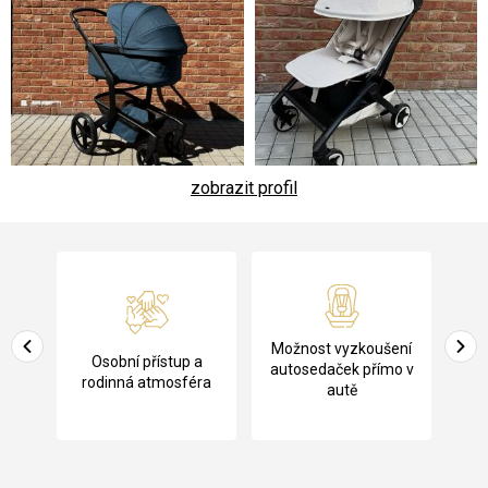
zobrazit profil
Z
á
p
a
Pů
Možnost vyzkoušení
cení
Osobní přístup a
t
ko
autosedaček přímo v
rodinná atmosféra
autě
í