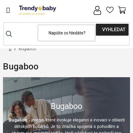
Přejít
na
obsah
NÁ
KOŠ
Domů
Bugaboo
Bugaboo
Bugaboo
Bugaboo
- jméno, které evokuje eleganci a inovaci v oblasti
dětských kočárků. Je to značka spojená s pohodlím a
stylem pro moderní rodiče, kteří očekávají to nejlepší pro