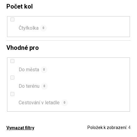
Počet kol
Čtyřkolka
0
Vhodné pro
Do města
0
Do terénu
0
Cestování v letadle
0
Položek k zobrazení:
4
Vymazat filtry