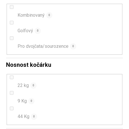
Kombinovaný
0
Golfový
0
Pro dvojčata/sourozence
0
Nosnost kočárku
22 kg
0
9 Kg
0
44 Kg
0