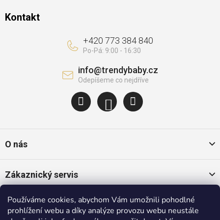
Kontakt
+420 773 384 840
info
@
trendybaby.cz
O nás
Zákaznický servis
Používáme cookies, abychom Vám umožnili pohodlné
Oblíbené kategorie
prohlížení webu a díky analýze provozu webu neustále