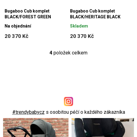
Bugaboo Cub komplet
Bugaboo Cub komplet
BLACK/FOREST GREEN
BLACK/HERITAGE BLACK
Na objednání
Skladem
20 370 Kč
20 370 Kč
4
položek celkem
O
v
l
á
d
a
c
í
#trendybabycz
s osobitou péčí o každého zákazníka
p
r
v
k