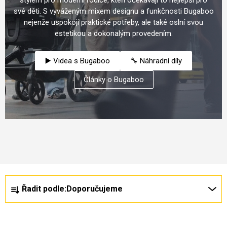
své děti. S vyváženým mixem designu a funkčnosti Bugaboo
nejenže uspokojí praktické potřeby, ale také oslní svou
estetikou a dokonalým provedením.
▶️ Videa s Bugaboo
🔧 Náhradní díly
Články o Bugaboo
Nejprodávanější
Ř
V
Řadit podle:
Doporučujeme
a
ý
z
p