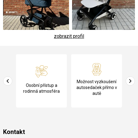
zobrazit profil
Z
á
p
a
Pů
Možnost vyzkoušení
cení
Osobní přístup a
t
ko
autosedaček přímo v
rodinná atmosféra
autě
í
Kontakt