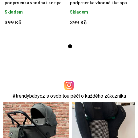
podprsenka vhodná i ke spaní
podprsenka vhodná i ke spaní
ČERNÁ, velikost L
ČERNÁ, velikost L
Skladem
Skladem
399 Kč
399 Kč
#trendybabycz
s osobitou péčí o každého zákazníka