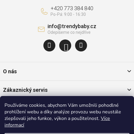
+420 773 384 840
info
@
trendybaby.cz
O nás
Zákaznický servis
Používáme cookies, abychom Vám umožnili pohodlné
Oblíbené kategorie
prohlížení webu a díky analýze provozu webu neustále
zlepšovali jeho funkce, výkon a použitelnost.
Více
informací
Populární značky