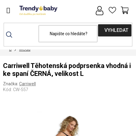
Přejít
na
obsah
NÁ
KOŠ
Domů
Móda
Carriwell Těhotenská podprsenka vhodná i
ke spaní ČERNÁ, velikost L
Značka:
Carriwell
Kód:
CW-557