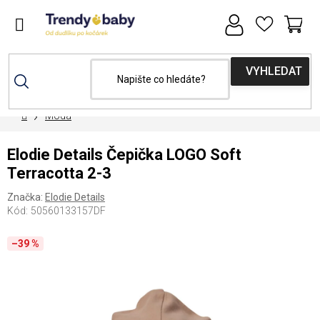
Přejít
na
obsah
NÁ
KOŠ
Domů
Móda
Elodie Details Čepička LOGO Soft
Terracotta 2-3
Značka:
Elodie Details
Kód:
50560133157DF
–39 %