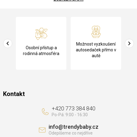
Z
á
p
a
Pů
Možnost vyzkoušení
cení
Osobní přístup a
t
ko
autosedaček přímo v
rodinná atmosféra
autě
í
Kontakt
+420 773 384 840
info
@
trendybaby.cz