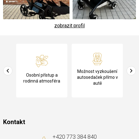
zobrazit profil
Z
á
p
a
Pů
Možnost vyzkoušení
cení
Osobní přístup a
t
ko
autosedaček přímo v
rodinná atmosféra
autě
í
Kontakt
+420 773 384 840