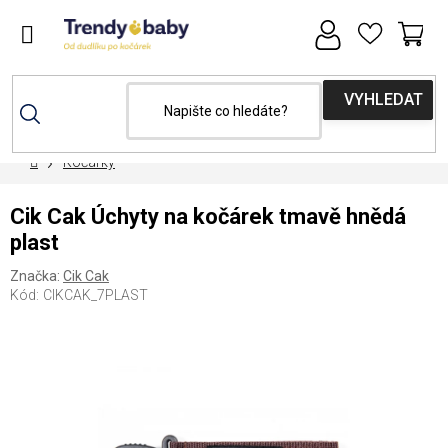
Přejít
na
obsah
NÁ
KOŠ
Domů
Kočárky
Cik Cak Úchyty na kočárek tmavě hnědá
plast
Značka:
Cik Cak
Kód:
CIKCAK_7PLAST