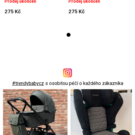
Prodej ukončen
Prodej ukončen
275 Kč
275 Kč
#trendybabycz
s osobitou péčí o každého zákazníka