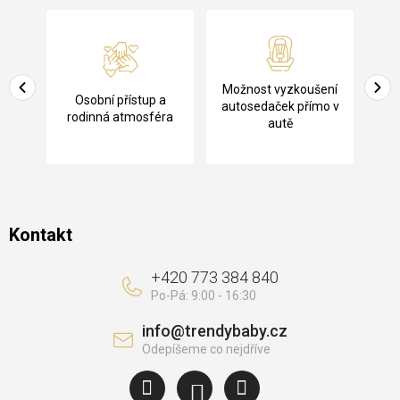
á
p
a
Pů
Možnost vyzkoušení
cení
Osobní přístup a
t
ko
autosedaček přímo v
rodinná atmosféra
autě
í
Kontakt
+420 773 384 840
info
@
trendybaby.cz