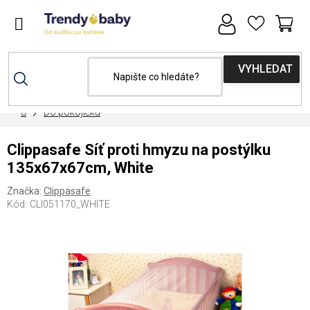
Přejít
na
obsah
NÁ
KOŠ
Domů
Do pokojíčku
Clippasafe Síť proti hmyzu na postýlku
135x67x67cm, White
Značka:
Clippasafe
Kód:
CLI051170_WHITE