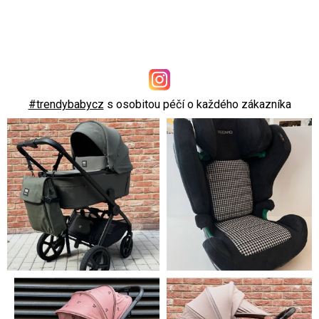
#trendybabycz
s osobitou péčí o každého zákazníka