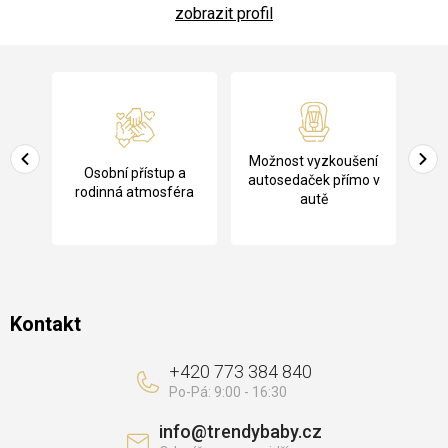
zobrazit profil
Z
á
p
a
Pů
Možnost vyzkoušení
cení
Osobní přístup a
t
ko
autosedaček přímo v
rodinná atmosféra
autě
í
Kontakt
+420 773 384 840
info
@
trendybaby.cz