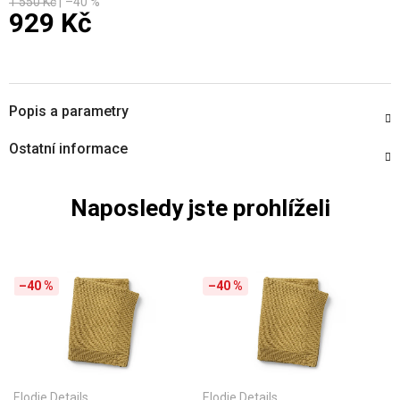
1 550 Kč
–40 %
929 Kč
Měrná cena:
Popis a parametry
Ostatní informace
Naposledy jste prohlíželi
–40 %
–40 %
Elodie Details
Elodie Details