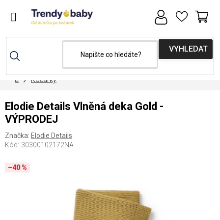
Přejít
na
obsah
NÁ
KOŠ
Domů
Kočárky
Elodie Details Vlněná deka Gold -
VÝPRODEJ
Značka:
Elodie Details
Kód:
30300102172NA
–40 %