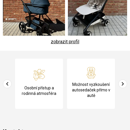
zobrazit profil
Z
á
p
a
Pů
Možnost vyzkoušení
cení
Osobní přístup a
t
ko
autosedaček přímo v
rodinná atmosféra
autě
í