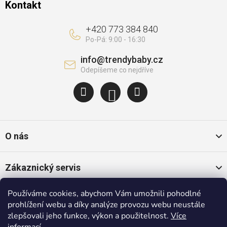
Kontakt
+420 773 384 840
info
@
trendybaby.cz
O nás
Zákaznický servis
Používáme cookies, abychom Vám umožnili pohodlné
Oblíbené kategorie
prohlížení webu a díky analýze provozu webu neustále
zlepšovali jeho funkce, výkon a použitelnost.
Více