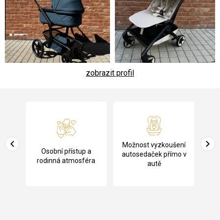
zobrazit profil
Z
á
p
a
Pů
Možnost vyzkoušení
cení
Osobní přístup a
t
ko
autosedaček přímo v
rodinná atmosféra
autě
í