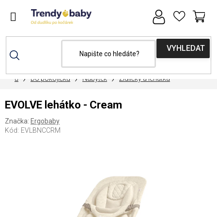
Přejít
na
obsah
NÁ
KOŠ
Domů
Do pokojíčku
Nábytek
Židličky a lehátka
EVOLVE lehátko - Cream
Značka:
Ergobaby
Kód:
EVLBNCCRM