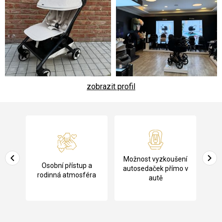
zobrazit profil
Z
á
p
a
Pů
Možnost vyzkoušení
cení
Osobní přístup a
t
ko
autosedaček přímo v
rodinná atmosféra
autě
í