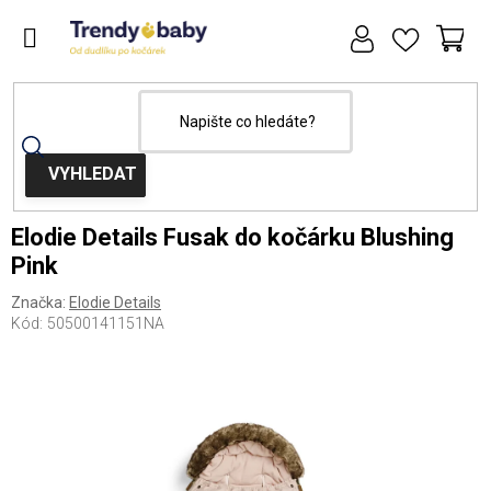
Přejít
na
obsah
NÁ
KOŠ
Domů
Kočárky
Fusaky
Fusaky do kočárku
Elodie Details Fusak do kočárku Blushing
Pink
Značka:
Elodie Details
Kód:
50500141151NA