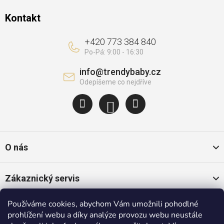
Kontakt
+420 773 384 840
info
@
trendybaby.cz
O nás
Zákaznický servis
Používáme cookies, abychom Vám umožnili pohodlné
Oblíbené kategorie
prohlížení webu a díky analýze provozu webu neustále