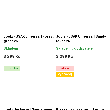
Joolz FUSAK universal | Forest
Joolz FUSAK Universal | Sandy
green 25´
taupe 25´
Skladem
Skladem u dodavatele
3 299 Kč
3 299 Kč
novinka
akce
výprodej
Joolz Uni Fusak | Sandy taupe
KikkaBoo Fusak zimní Luxury