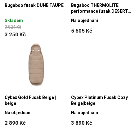
Bugaboo fusak DUNE TAUPE
Bugaboo THERMOLITE
performance fusak DESERT
TAUPE
Skladem
Na objednání
3 824 Kč
5 605 Kč
3 250 Kč
Cybex Gold Fusak Beige |
Cybex Platinum Fusak Cozy
beige
Beige|beige
Na objednání
Na objednání
2 890 Kč
3 890 Kč