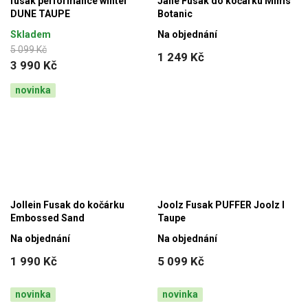
fusak performance winter
Jané Fusak do kočárku Mims
DUNE TAUPE
Botanic
Skladem
Na objednání
5 099 Kč
1 249 Kč
3 990 Kč
novinka
Jollein Fusak do kočárku
Joolz Fusak PUFFER Joolz l
Embossed Sand
Taupe
Na objednání
Na objednání
1 990 Kč
5 099 Kč
novinka
novinka