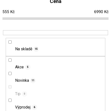
Cena
n
s
555
Kč
6990
Kč
í
p
p
r
r
o
o
d
d
u
Na skladě
15
u
k
k
t
t
ů
Akce
5
ů
Novinka
11
Tip
0
Výprodej
6