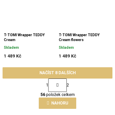
T-TOMI Wrapper TEDDY
T-TOMI Wrapper TEDDY
Cream
Cream flowers
Skladem
Skladem
1 489 Kč
1 489 Kč
NAČÍST 8 DALŠÍCH
S
1
2
t
O
r
56
položek celkem
v
á
l
NAHORU
n
á
k