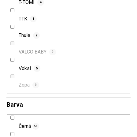
T-TOMI
4
TFK
1
Thule
2
VALCO BABY
0
Voksi
5
Zopa
0
Barva
Černá
51