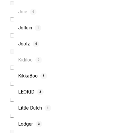
Joie
0
Jollein
1
Joolz
4
Kidiloo
0
KikkaBoo
3
LEOKID
3
Little Dutch
1
Lodger
3