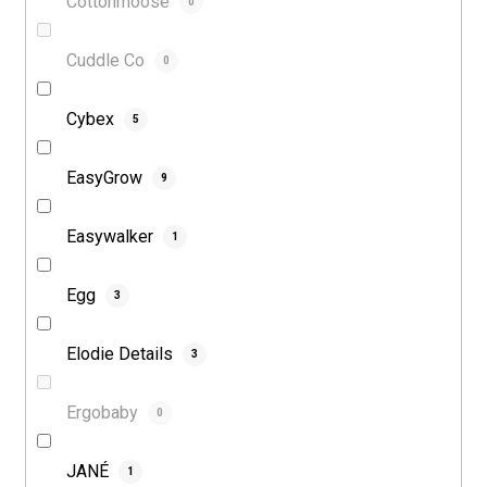
Cottonmoose
0
Cuddle Co
0
Cybex
5
EasyGrow
9
Easywalker
1
Egg
3
Elodie Details
3
Ergobaby
0
JANÉ
1