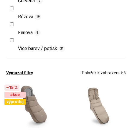
Červená
7
Růžová
19
Fialová
5
Více barev / potisk
21
Položek k zobrazení:
56
Vymazat filtry
–15 %
akce
výprodej