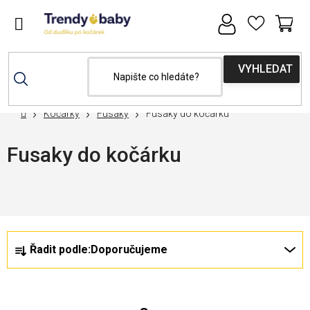
Přejít
na
obsah
NÁ
KOŠ
Domů
Kočárky
Fusaky
Fusaky do kočárku
Fusaky do kočárku
Nejprodávanější
Ř
V
Řadit podle:
Doporučujeme
a
ý
z
p
e
i