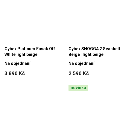
Cybex Platinum Fusak Off
Cybex SNOGGA 2 Seashell
White|light beige
Beige | light beige
Na objednání
Na objednání
3 890 Kč
2 590 Kč
novinka