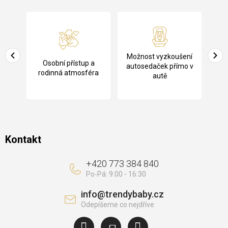
Z
á
p
a
Pů
Možnost vyzkoušení
cení
Osobní přístup a
t
ko
autosedaček přímo v
rodinná atmosféra
autě
í
Kontakt
+420 773 384 840
info
@
trendybaby.cz