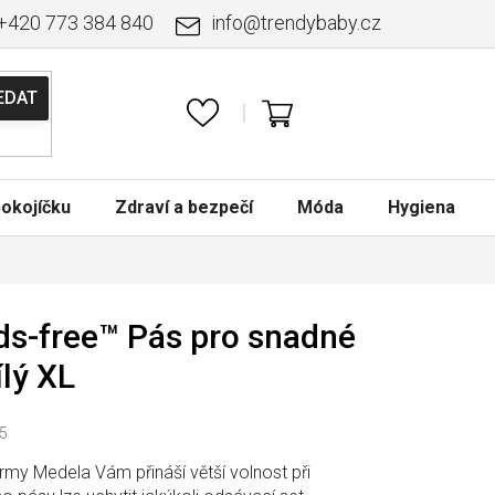
+420 773 384 840
info
@
trendybaby.cz
NÁKUPNÍ
KOŠÍK
okojíčku
Zdraví a bezpečí
Móda
Hygiena
s-free™ Pás pro snadné
ílý XL
5
irmy Medela Vám přináší větší volnost při