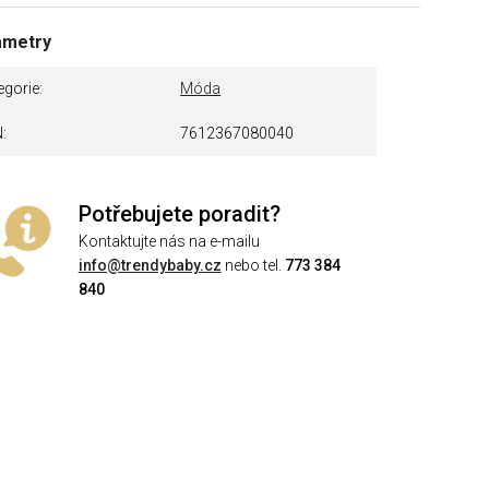
ametry
egorie
Móda
N
7612367080040
Potřebujete poradit?
Kontaktujte nás na e-mailu
info@trendybaby.cz
nebo tel.
773 384
840