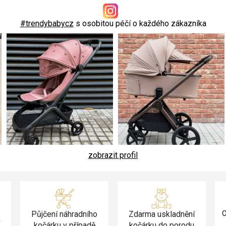
#trendybabycz
s osobitou péčí o každého zákazníka
zobrazit profil
Půjčení náhradního
Zdarma uskladnění
O
v
kočárku v případě
kočárku do porodu