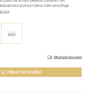
 pásu lze uchytit jakýkoli odsávací set
dsávání bez pomocí rukou Vám umožňuje
st více
Možnosti doručení
PŘIDAT DO KOŠÍKU