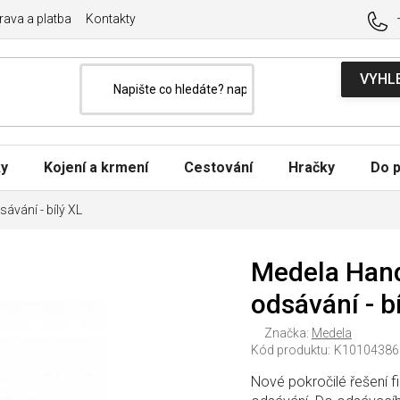
ava a platba
Kontakty
ky
Kojení a krmení
Cestování
Hračky
Do p
vání - bílý XL
Medela Hand
odsávání - b
Značka:
Medela
Kód produktu:
K10104386
Nové pokročilé řešení f