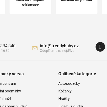
reklamace
 384 840
info
@
trendybaby.cz
nický servis
Oblíbené kategorie
ní centrum
Autosedačky
ní podmínky
Kočárky
í zboží
Hračky
a osobních údajů
Jídelní židličky