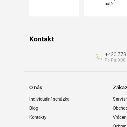
autě
a
t
í
Kontakt
+420 773
O nás
Zákaz
Individuální schůzka
Servis
Blog
Obchod
Kontakty
Vrácen
Ochran