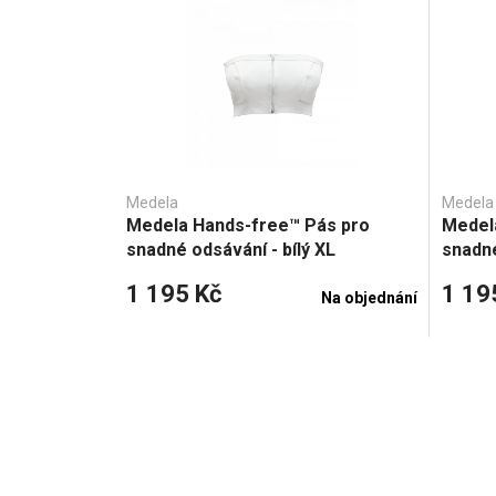
Medela
Medela
Medela Hands-free™ Pás pro
Medel
snadné odsávání - bílý XL
snadné
1 195 Kč
1 19
Na objednání