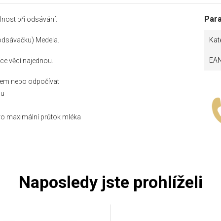
Par
lnost při odsávání.
(odsávačku) Medela.
Kat
EA
e věcí najednou.
tem nebo odpočívat
ou
pro maximální průtok mléka
Naposledy jste prohlíželi