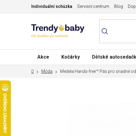
Přejít
Individuální schůzka
Servisní centrum
Blog
Dopr
na
obsah
Akce
Kočárky
Dětské autosedač
Domů
Móda
Medela Hands-free™ Pás pro snadné odsá