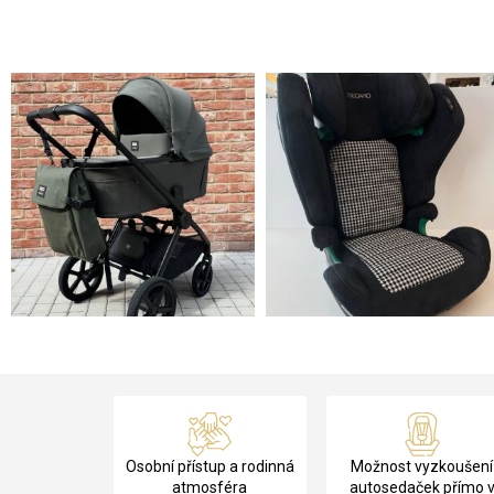
Z
á
Osobní přístup a rodinná
Možnost vyzkoušení
p
atmosféra
autosedaček přímo 