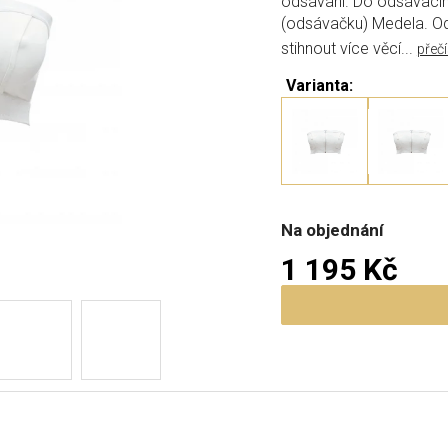
odsávání. Do odsávacího
(odsávačku) Medela. O
stihnout více věcí...
přečí
Varianta:
Na objednání
1 195 Kč
Měrná cena: