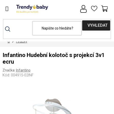
Přejít
na
obsah
NÁ
KOŠ
Domů
Hračky
Infantino Hudební kolotoč s projekcí 3v1
ecru
Značka:
Infantino
Kód:
004915-02INF