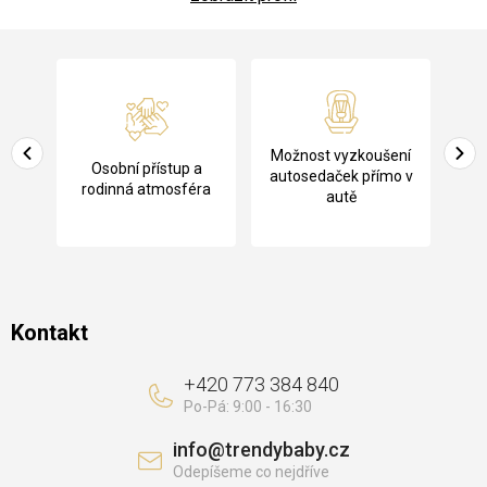
Z
á
p
a
Pů
Možnost vyzkoušení
cení
Osobní přístup a
t
ko
autosedaček přímo v
rodinná atmosféra
autě
í
Kontakt
+420 773 384 840
info
@
trendybaby.cz