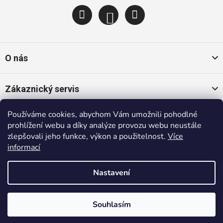
O nás
Zákaznický servis
Používáme cookies, abychom Vám umožnili pohodlné
Oblíbené kategorie
prohlížení webu a díky analýze provozu webu neustále
zlepšovali jeho funkce, výkon a použitelnost.
Více
informací
Populární značky
Nastavení
Copyright 2026
Trendybaby.cz
. Všechna práva vyhrazena.
Shoptet
|
mime digital
Souhlasím
ZDARMA BEGGS VIDEOKURZ