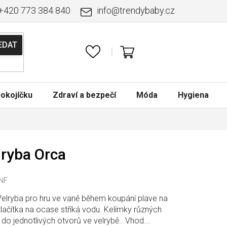
+420 773 384 840
info
@
trendybaby.cz
NÁKUPNÍ
KOŠÍK
okojíčku
Zdraví a bezpečí
Móda
Hygiena
lryba Orca
INF
Velryba pro hru ve vaně během koupání plave na
tlačítka na ocase stříká vodu. Kelímky různých
 do jednotlivých otvorů ve velrybě. Vhod...