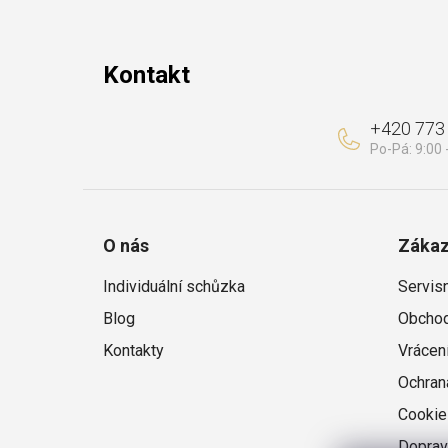
t
í
Kontakt
+420 773
O nás
Zákaz
Individuální schůzka
Servis
Blog
Obchod
Kontakty
Vrácen
Ochran
Cookie
Doprav