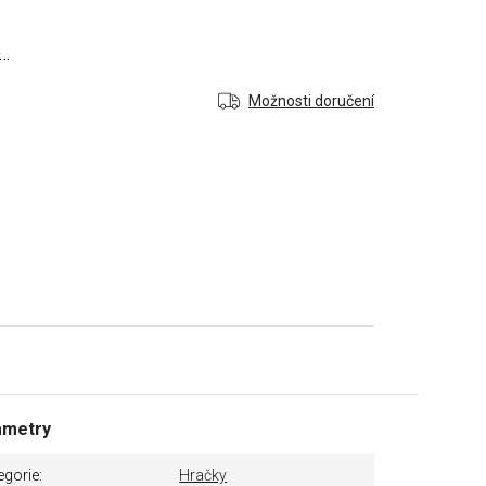
a…
Možnosti doručení
ametry
egorie
Hračky