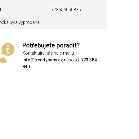
N
773554050875
ožka byla vyprodána…
Potřebujete poradit?
Kontaktujte nás na e-mailu
info@trendybaby.cz
nebo tel.
773 384
840