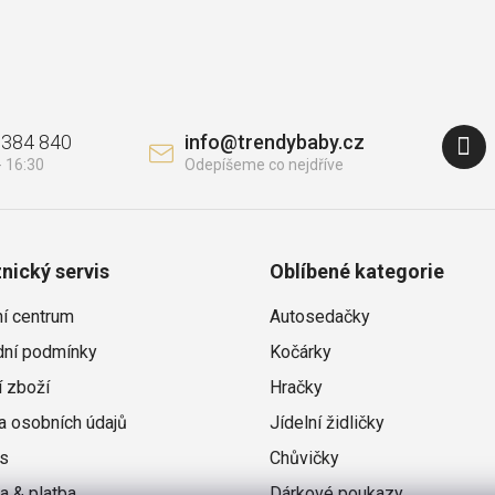
 384 840
info
@
trendybaby.cz
nický servis
Oblíbené kategorie
ní centrum
Autosedačky
ní podmínky
Kočárky
í zboží
Hračky
a osobních údajů
Jídelní židličky
s
Chůvičky
a & platba
Dárkové poukazy