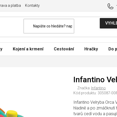
ava a platba
Kontakty
ky
Kojení a krmení
Cestování
Hračky
Do p
Infantino Ve
Značka:
Infantino
Kód produktu:
305087-00
Infantino Velryba Orca 
hladině a po zmáčknutí 
tvarů cedí vodu a pasují