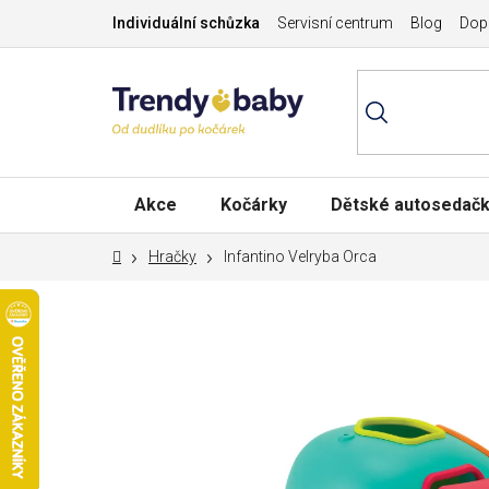
Přejít
Individuální schůzka
Servisní centrum
Blog
Dopr
na
obsah
Akce
Kočárky
Dětské autosedač
Domů
Hračky
Infantino Velryba Orca