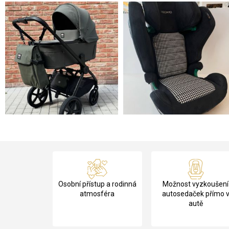
Z
á
Osobní přístup a rodinná
Možnost vyzkoušení
p
atmosféra
autosedaček přímo 
autě
a