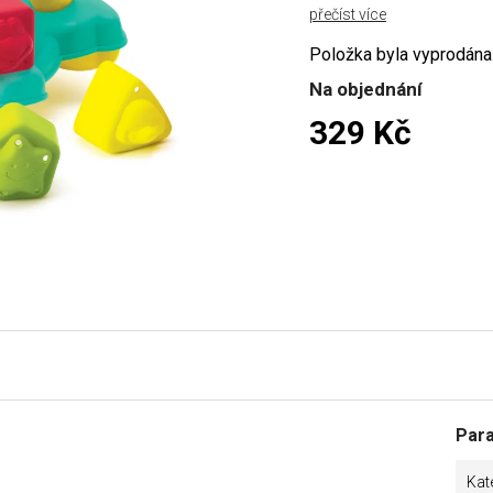
přečíst více
Položka byla vyprodán
Na objednání
329 Kč
Měrná cena:
Par
Kat