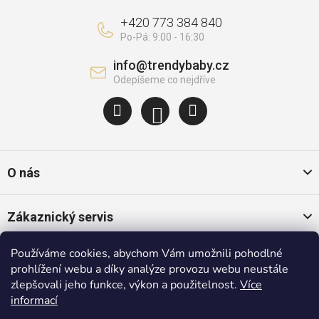
+420 773 384 840
info
@
trendybaby.cz
O nás
Zákaznický servis
Používáme cookies, abychom Vám umožnili pohodlné
Oblíbené kategorie
prohlížení webu a díky analýze provozu webu neustále
zlepšovali jeho funkce, výkon a použitelnost.
Více
informací
Populární značky