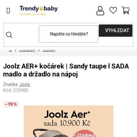
Přejít
na
obsah
NÁ
KOŠ
Domů
Kočárky
Golfky
Joolz AER+ kočárek | Sandy taupe l SADA
madlo a držadlo na nápoj
Značka:
Joolz
Kód:
310483
–19 %