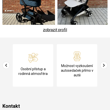
zobrazit profil
Z
á
p
a
Pů
Možnost vyzkoušení
cení
Osobní přístup a
t
ko
autosedaček přímo v
rodinná atmosféra
autě
í
Kontakt