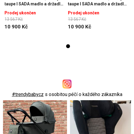
taupe l SADA madlo a držadlo
taupe l SADA madlo a držadlo
na nápoj
na nápoj
Prodej ukončen
Prodej ukončen
13 567 Kč
13 567 Kč
10 900 Kč
10 900 Kč
#trendybabycz
s osobitou péčí o každého zákazníka