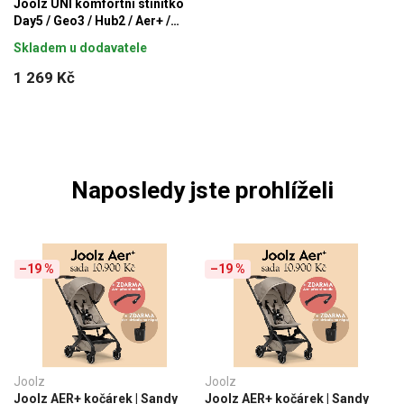
Joolz UNI komfortní stínítko
Day5 / Geo3 / Hub2 / Aer+ /
Aer2
Skladem u dodavatele
1 269 Kč
Naposledy jste prohlíželi
–19 %
–19 %
Joolz
Joolz
Joolz AER+ kočárek | Sandy
Joolz AER+ kočárek | Sandy