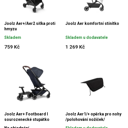
Joolz Aer+/Aer2 síťka proti
Joolz Aer komfortní stínítko
hmyzu
Skladem
Skladem u dodavatele
759 Kč
1 269 Kč
Joolz Aer+ Footboard l
Joolz Aer1/+ opěrka pro nohy
sourozenecké stupátko
/polohování nožiček/
Na objednání
Skladem u dodavatele