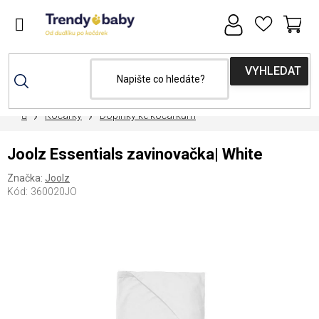
Přejít
na
obsah
NÁ
KOŠ
Domů
Kočárky
Doplňky ke kočárkům
Joolz Essentials zavinovačka| White
Značka:
Joolz
Kód:
360020JO