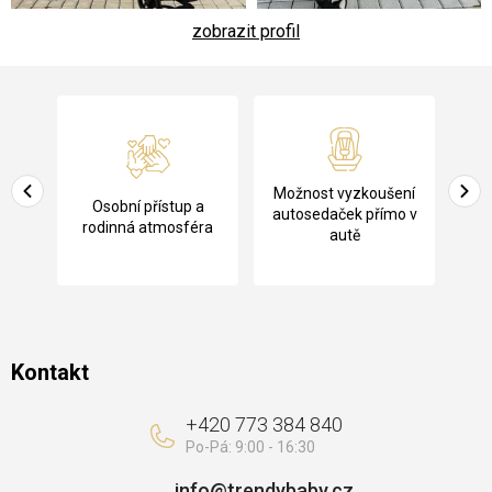
zobrazit profil
Z
á
p
a
Pů
Možnost vyzkoušení
cení
Osobní přístup a
t
ko
autosedaček přímo v
rodinná atmosféra
autě
í
Kontakt
+420 773 384 840
info
@
trendybaby.cz