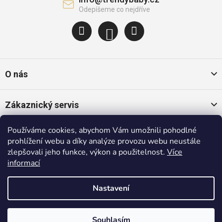
O nás
Zákaznický servis
Používáme cookies, abychom Vám umožnili pohodlné
Oblíbené kategorie
prohlížení webu a díky analýze provozu webu neustále
zlepšovali jeho funkce, výkon a použitelnost.
Více
informací
Populární značky
Nastavení
Copyright 2026
Trendybaby.cz
. Všechna práva vyhrazena.
Shoptet
|
mime digital
Souhlasím