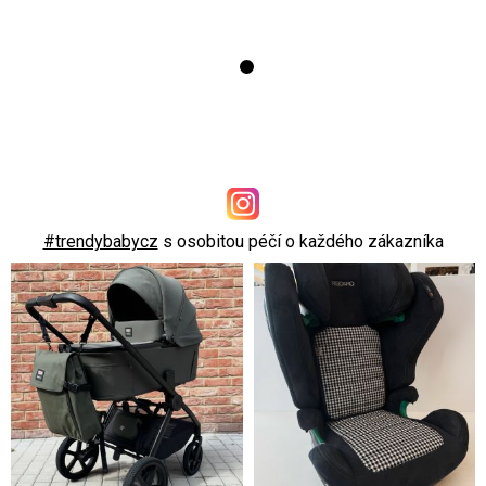
#trendybabycz
s osobitou péčí o každého zákazníka