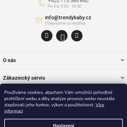
+420 773 384 840
info
@
trendybaby.cz
O nás
Zákaznický servis
Používáme cookies, abychom Vám umožnili pohodlné
Oblíbené kategorie
prohlížení webu a díky analýze provozu webu neustále
zlepšovali jeho funkce, výkon a použitelnost.
Více
informací
Populární značky
Nastavení