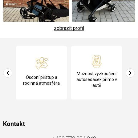
zobrazit profil
Z
á
p
a
Pů
Možnost vyzkoušení
cení
Osobní přístup a
t
ko
autosedaček přímo v
rodinná atmosféra
autě
í
Kontakt