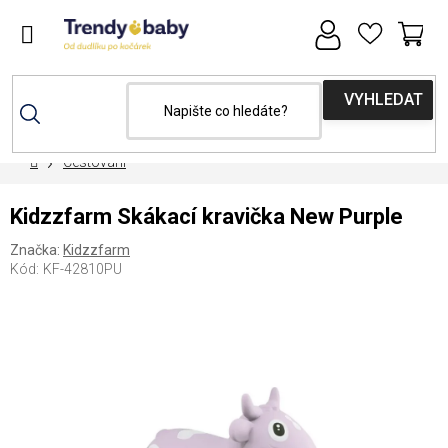
Přejít
na
obsah
NÁ
KOŠ
Domů
Cestování
Kidzzfarm Skákací kravička New Purple
Značka:
Kidzzfarm
Kód:
KF-42810PU