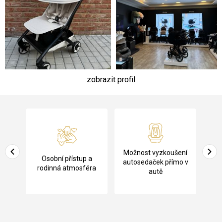
zobrazit profil
Z
á
p
a
Pů
Možnost vyzkoušení
cení
Osobní přístup a
t
ko
autosedaček přímo v
rodinná atmosféra
autě
í