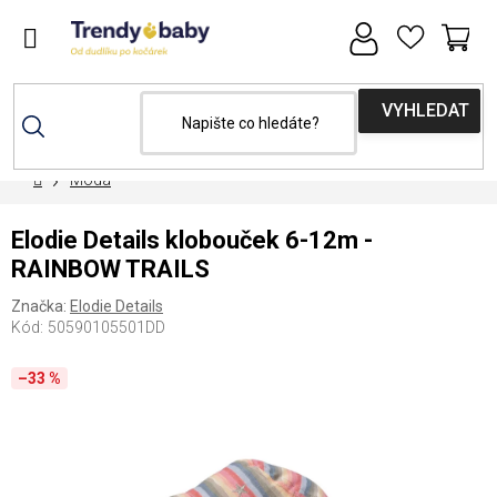
Přejít
na
obsah
NÁ
KOŠ
Domů
Móda
Elodie Details klobouček 6-12m -
RAINBOW TRAILS
Značka:
Elodie Details
Kód:
50590105501DD
–33 %