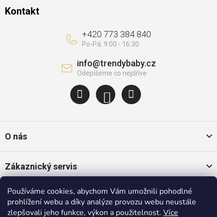
Kontakt
+420 773 384 840
info
@
trendybaby.cz
O nás
Zákaznický servis
Používáme cookies, abychom Vám umožnili pohodlné
Oblíbené kategorie
prohlížení webu a díky analýze provozu webu neustále
zlepšovali jeho funkce, výkon a použitelnost.
Více