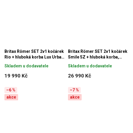
Britax Römer SET 2v1 kočárek
Britax Römer SET 2v1 kočárek
Rio + hluboká korba Lux Urban
Smile 5Z + hluboká korba,
Olive
Urban Olive - Lux
Skladem u dodavatele
Skladem u dodavatele
19 990 Kč
26 990 Kč
–6 %
–7 %
akce
akce