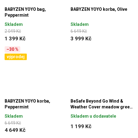
BABYZEN YOYO bag,
BABYZEN YOYO korba, Olive
Peppermint
Skladem
Skladem
2 049 Kč
6 649 Kč
1 399 Kč
3 999 Kč
–30 %
výprodej
BABYZEN YOYO korba,
BeSafe Beyond Go Wind &
Peppermint
Weather Cover meadow green,
nánožník
Skladem
Skladem u dodavatele
6 649 Kč
1 199 Kč
4 649 Kč