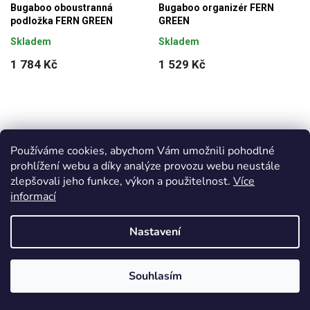
Bugaboo oboustranná
Bugaboo organizér FERN
podložka FERN GREEN
GREEN
Skladem
Skladem
1 784 Kč
1 529 Kč
Používáme cookies, abychom Vám umožnili pohodlné
prohlížení webu a díky analýze provozu webu neustále
zlepšovali jeho funkce, výkon a použitelnost.
Více
informací
Bugaboo organizér FOREST
Bugaboo přebalovací batoh
GREEN
FERN GREEN
Nastavení
Skladem
Skladem
1 529 Kč
4 079 Kč
Souhlasím
ZDARMA BEGGS VIDEOKURZ