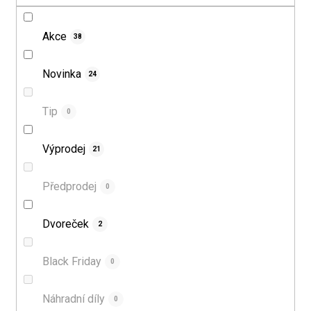
k
t
t
ů
Akce
38
ů
Novinka
24
Tip
0
Výprodej
21
Předprodej
0
Dvoreček
2
Black Friday
0
Náhradní díly
0