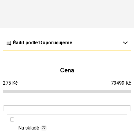
Nejprodávanější
Ř
V
Řadit podle:
Doporučujeme
a
ý
z
p
e
i
Cena
n
s
275
Kč
73499
Kč
í
p
p
r
r
o
o
d
d
u
Na skladě
77
u
k