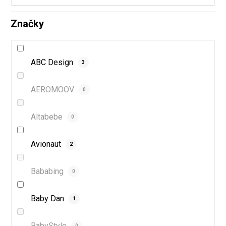
Značky
ABC Design
3
AEROMOOV
0
Altabebe
0
Avionaut
2
Bababing
0
Baby Dan
1
BabyStyle
0