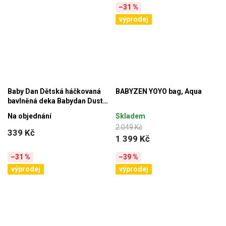
–31 %
výprodej
Baby Dan Dětská háčkovaná
BABYZEN YOYO bag, Aqua
bavlněná deka Babydan Dusty
Green,75x100cm
Na objednání
Skladem
2 049 Kč
339 Kč
1 399 Kč
–31 %
–39 %
výprodej
výprodej