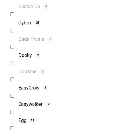
Cuddle Co
0
Cybex
25
Dada Prams
0
Dooky
2
DooMoo
0
EasyGrow
5
Easywalker
2
Egg
11