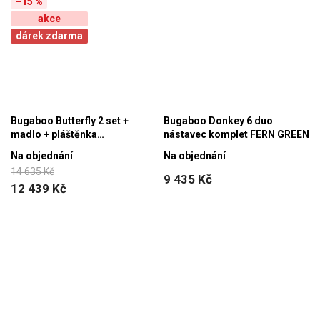
–15 %
akce
dárek zdarma
Bugaboo Butterfly 2 set +
Bugaboo Donkey 6 duo
madlo + pláštěnka
nástavec komplet FERN GREEN
BLACK/FOREST GREEN
Na objednání
Na objednání
14 635 Kč
9 435 Kč
12 439 Kč