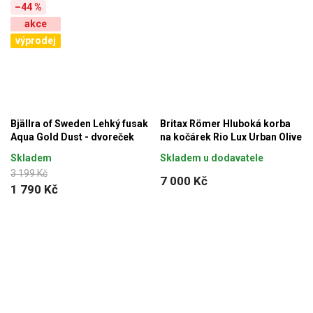
–44 %
akce
výprodej
Bjällra of Sweden Lehký fusak
Britax Römer Hluboká korba
Aqua Gold Dust - dvoreček
na kočárek Rio Lux Urban Olive
Skladem
Skladem u dodavatele
3 199 Kč
7 000 Kč
1 790 Kč