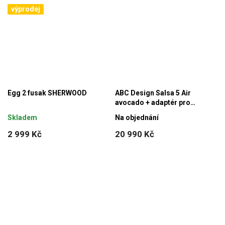
výprodej
Egg 2 fusak SHERWOOD
ABC Design Salsa 5 Air
avocado + adaptér pro
autosedačku
Skladem
Na objednání
2 999 Kč
20 990 Kč