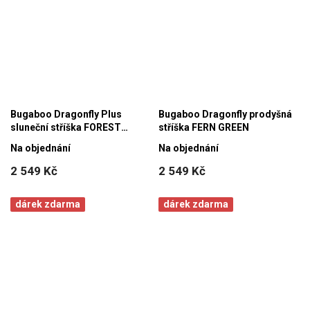
Bugaboo Dragonfly Plus
Bugaboo Dragonfly prodyšná
sluneční stříška FOREST
stříška FERN GREEN
GREEN
Na objednání
Na objednání
2 549 Kč
2 549 Kč
dárek zdarma
dárek zdarma