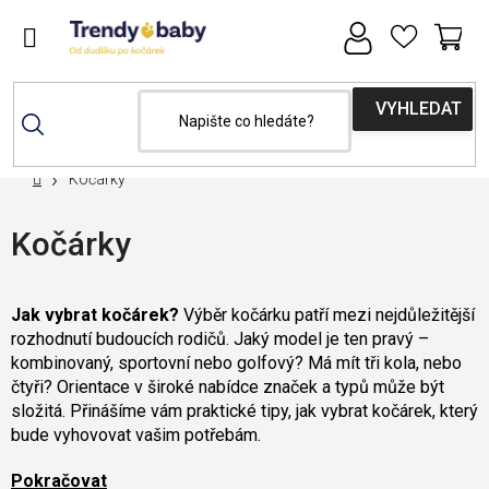
Přejít
na
obsah
NÁ
KOŠ
Domů
Kočárky
Kočárky
Jak vybrat kočárek?
Výběr kočárku patří mezi nejdůležitější
rozhodnutí budoucích rodičů. Jaký model je ten pravý –
kombinovaný, sportovní nebo golfový? Má mít tři kola, nebo
čtyři? Orientace v široké nabídce značek a typů může být
složitá. Přinášíme vám praktické tipy, jak vybrat kočárek, který
bude vyhovovat vašim potřebám.
Pokračovat