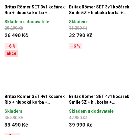
Britax Römer SET 3v1 kočárek
Britax Römer SET 3v1 kočárek
Rio + hluboká korba +
Smile 5Z + hluboká korba +
autosedačka Baby-Safe PRO
autosedačka Baby-Safe PRO
Skladem u dodavatele
Skladem
Lux Urban Olive
Lux, Urban Olive
28 280 Kč
35 280 Kč
26 490 Kč
32 790 Kč
–6 %
–6 %
akce
Britax Römer SET 4v1 kočárek
Britax Römer SET 4v1 kočárek
Rio + hluboká korba +
Smile 5Z + hl. korba +
autosedačka Baby-Safe PRO +
autosedačka Baby-Safe PRO +
Skladem
Skladem u dodavatele
Vario Base 5Z Lux, Urban Olive
Vario Base 5Z Lux, Urban Olive
35 880 Kč
42 880 Kč
33 490 Kč
39 990 Kč