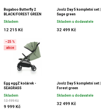
Bugaboo Butterfly 2
Joolz Day 5 kompletní set |
BLACK/FOREST GREEN
Sage green
Skladem
Skladem u dodavatele
12 215 Kč
32 499 Kč
–25 %
akce
Egg eggZ kočárek -
Joolz Day 5 kompletní set |
SEAGRASS
Forest green
Skladem
Skladem u dodavatele
13 499 Kč
32 499 Kč
9 999 Kč