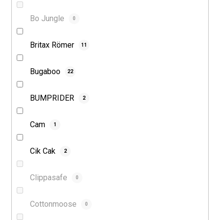
Bo Jungle
0
Britax Römer
11
Bugaboo
22
BUMPRIDER
2
Cam
1
Cik Cak
2
Clippasafe
0
Cottonmoose
0