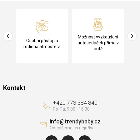
Z
á
p
a
Pů
Možnost vyzkoušení
cení
Osobní přístup a
t
ko
autosedaček přímo v
rodinná atmosféra
autě
í
Kontakt
+420 773 384 840
info
@
trendybaby.cz