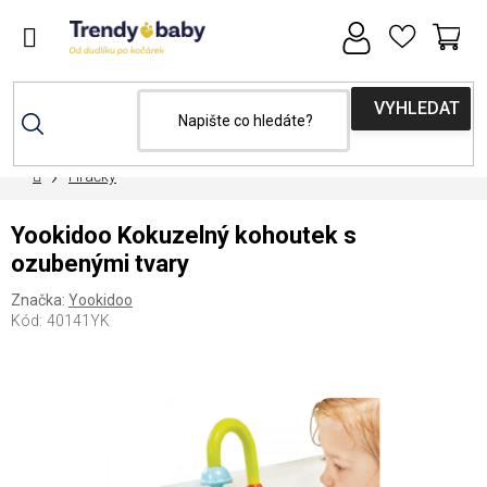
Přejít
na
obsah
NÁ
KOŠ
Domů
Hračky
Yookidoo Kokuzelný kohoutek s
ozubenými tvary
Značka:
Yookidoo
Kód:
40141YK