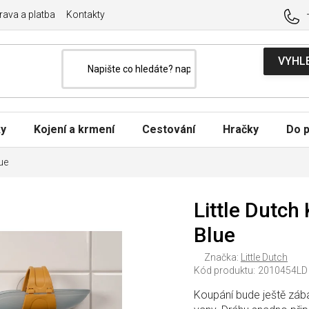
ava a platba
Kontakty
ky
Kojení a krmení
Cestování
Hračky
Do p
ue
Little Dutch
Blue
Značka:
Little Dutch
Kód produktu:
2010454LD
Koupání bude ještě zába