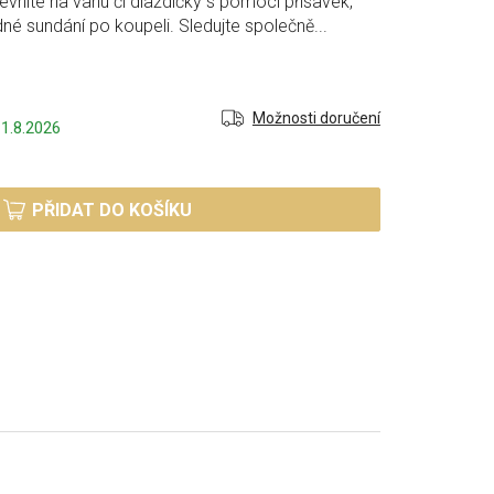
evníte na vanu či dlaždičky s pomocí přísavek,
adné sundání po koupeli. Sledujte společně...
Možnosti doručení
1.8.2026
PŘIDAT DO KOŠÍKU