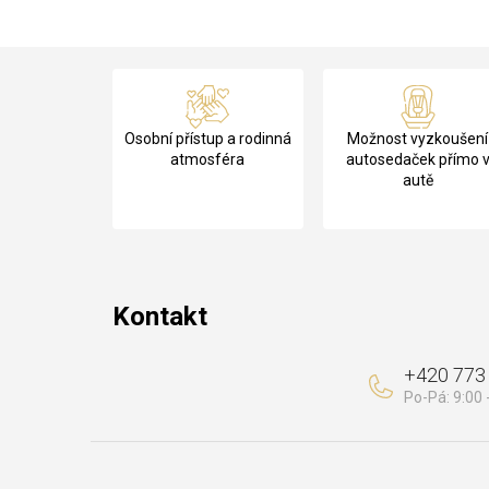
Z
á
Osobní přístup a rodinná
Možnost vyzkoušení
p
atmosféra
autosedaček přímo 
autě
a
t
í
Kontakt
+420 773