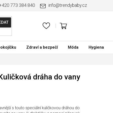
+420 773 384 840
info
@
trendybaby.cz
NÁKUPNÍ
KOŠÍK
okojíčku
Zdraví a bezpečí
Móda
Hygiena
 Kuličková dráha do vany
vnější s touto speciální kuličkovou dráhou do