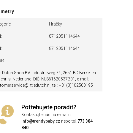
ametry
egorie
Hračky
N
8712051114644
N
8712051114644
SR
tle Dutch Shop BV, Industrieweg 74, 2651 BD Berkel en
enrijs, Nederland, DIČ: NL861620537B01, e-mail:
tomerservice@littledutch.nl, tel.: +31(0)102500195
Potřebujete poradit?
Kontaktujte nás na e-mailu
info@trendybaby.cz
nebo tel.
773 384
840