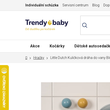
Přejít
Individuální schůzka
Servisní centrum
Blog
Dopr
na
obsah
Akce
Kočárky
Dětské autosedač
Domů
Hračky
Little Dutch Kuličková dráha do vany Bl