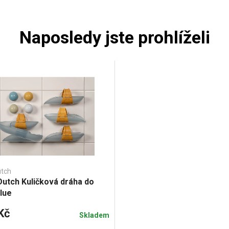
Naposledy jste prohlíželi
utch
 Dutch Kuličková dráha do
lue
Kč
Skladem