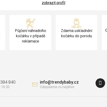
zobrazit profil
Půjčení náhradního
Zdarma uskladnění
O
v
kočárku v případě
kočárku do porodu
reklamace
 384 840
info
@
trendybaby.cz