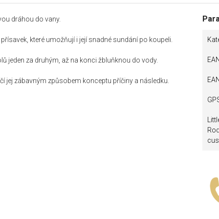
Par
ovou dráhou do vany.
řísavek, které umožňují i její snadné sundání po koupeli.
Kat
EA
dolů jeden za druhým, až na konci žbluňknou do vody.
EA
 učí jej zábavným způsobem konceptu příčiny a následku.
GP
Lit
Rod
cus