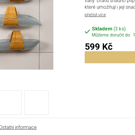
vany. Dráhu snadno přip
které umožňují i její sn
přečíst více
Skladem
(3 ks)
1
599 Kč
Měrná cena:
Ostatní informace