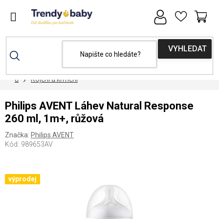
Přejít
na
obsah
NÁ
KOŠ
Domů
Kojení a krmení
Philips AVENT Láhev Natural Response
260 ml, 1m+, růžová
Značka:
Philips AVENT
Kód:
989653AV
výprodej