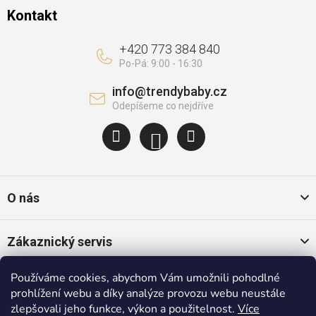
Kontakt
+420 773 384 840
info
@
trendybaby.cz
O nás
Zákaznický servis
Používáme cookies, abychom Vám umožnili pohodlné
Oblíbené kategorie
prohlížení webu a díky analýze provozu webu neustále
zlepšovali jeho funkce, výkon a použitelnost.
Více