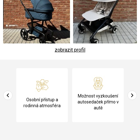
zobrazit profil
Z
á
p
a
Pů
Možnost vyzkoušení
cení
Osobní přístup a
t
ko
autosedaček přímo v
rodinná atmosféra
autě
í