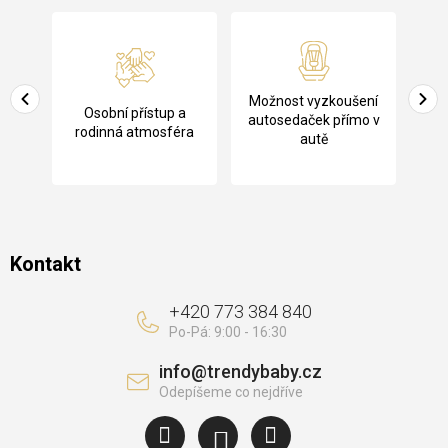
á
p
a
Pů
Možnost vyzkoušení
cení
Osobní přístup a
t
ko
autosedaček přímo v
rodinná atmosféra
autě
í
Kontakt
+420 773 384 840
info
@
trendybaby.cz