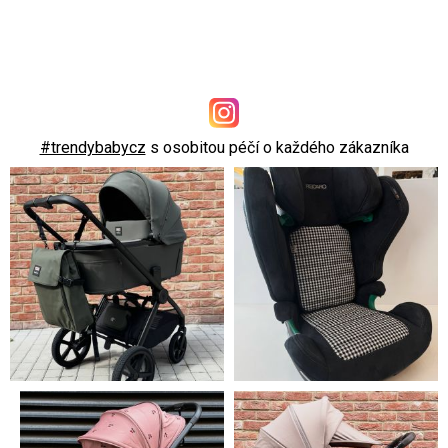
#trendybabycz
s osobitou péčí o každého zákazníka