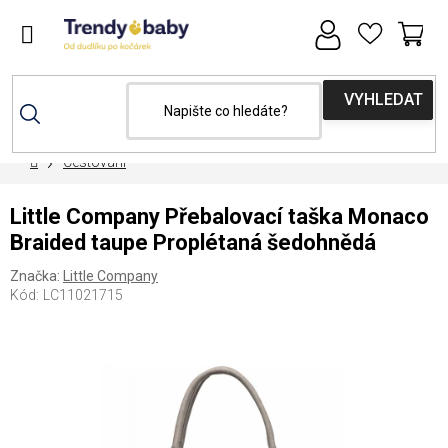
Přejít
na
obsah
NÁ
KOŠ
Domů
Cestování
Little Company Přebalovací taška Monaco
Braided taupe Proplétaná šedohnědá
Značka:
Little Company
Kód:
LC11021715