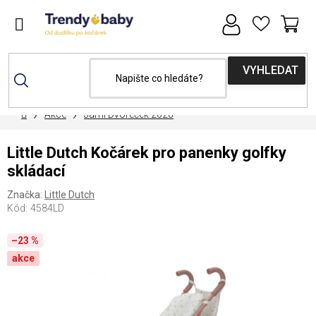
Přejít
na
obsah
NÁ
KOŠ
Domů
Akce
Jarní Dvoreček 2026
Little Dutch Kočárek pro panenky golfky
skládací
Značka:
Little Dutch
Kód:
4584LD
–23 %
akce