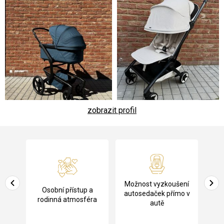
zobrazit profil
Z
á
p
a
Pů
Možnost vyzkoušení
cení
Osobní přístup a
t
ko
autosedaček přímo v
rodinná atmosféra
autě
í