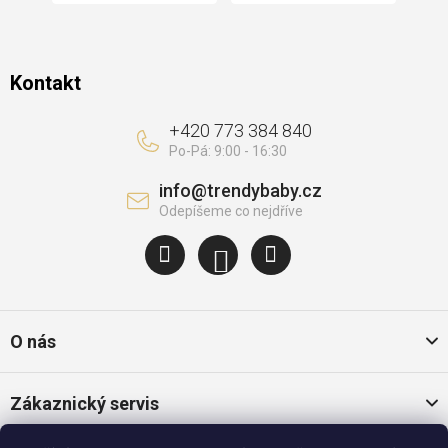
Kontakt
+420 773 384 840
info
@
trendybaby.cz
O nás
Zákaznický servis