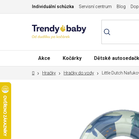
Přejít
Individuální schůzka
Servisní centrum
Blog
Dopr
na
obsah
Akce
Kočárky
Dětské autosedač
Domů
Hračky
Hračky do vody
Little Dutch Nafuk