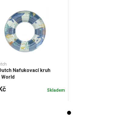
utch
 Dutch Nafukovací kruh
 World
Kč
Skladem