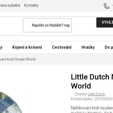
ava a platba
Kontakty
ky
Kojení a krmení
Cestování
Hračky
Do p
ovací kruh Ocean World
Little Dutch
World
Značka:
Little Dutch
Kód produktu:
2016394LD
Nafukovací kruh na pla