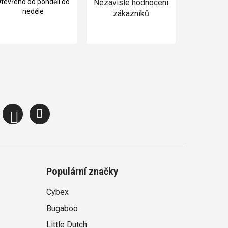
tevřeno od pondělí do
Nezávislé hodnocení
neděle
zákazníků
Populární značky
Cybex
Bugaboo
Little Dutch