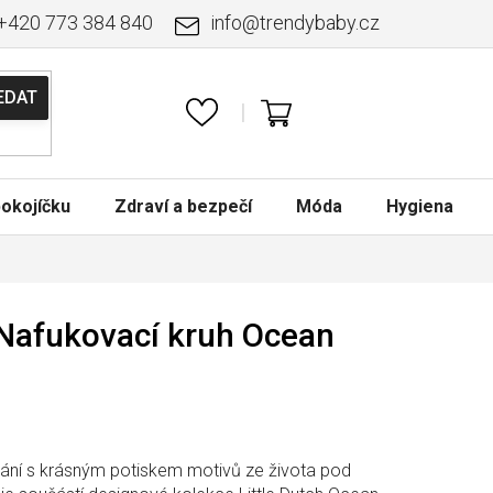
+420 773 384 840
info
@
trendybaby.cz
NÁKUPNÍ
KOŠÍK
okojíčku
Zdraví a bezpečí
Móda
Hygiena
 Nafukovací kruh Ocean
vání s krásným potiskem motivů ze života pod