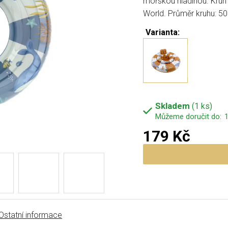
mořskou hladinou. Kruh 
World. Průměr kruhu: 50
Varianta:
Skladem
(1 ks)
1
179 Kč
Měrná cena:
Ostatní informace