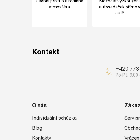
Osobní přístup a rodinná
Možnost vyzkoušení
p
atmosféra
autosedaček přímo 
autě
a
t
í
Kontakt
+420 773
O nás
Zákaz
Individuální schůzka
Servis
Blog
Obchod
Kontakty
Vrácen