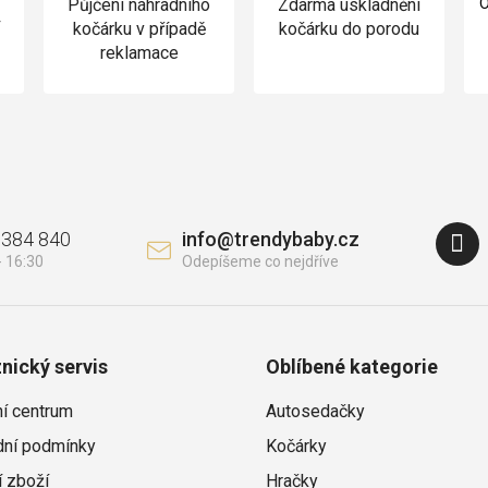
Půjčení náhradního
Zdarma uskladnění
O
v
kočárku v případě
kočárku do porodu
reklamace
 384 840
info
@
trendybaby.cz
nický servis
Oblíbené kategorie
ní centrum
Autosedačky
ní podmínky
Kočárky
í zboží
Hračky