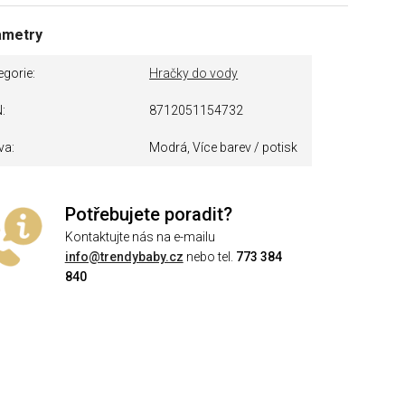
ametry
egorie
Hračky do vody
N
8712051154732
va
Modrá, Více barev / potisk
Potřebujete poradit?
Kontaktujte nás na e-mailu
info@trendybaby.cz
nebo tel.
773 384
840