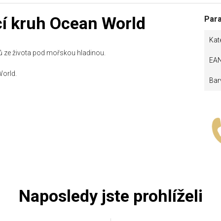
cí kruh Ocean World
Par
Kat
ů ze života pod mořskou hladinou.
EA
World.
Bar
Naposledy jste prohlíželi