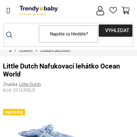
Přejít
na
obsah
NÁ
KOŠ
Domů
Hračky
Hračky do vody
Little Dutch Nafukovací lehátko Ocean
World
Značka:
Little Dutch
Kód:
2016395LD
výprodej