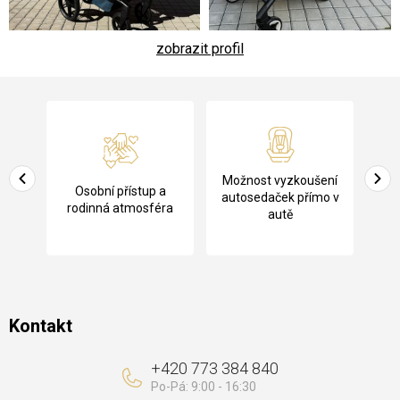
zobrazit profil
Z
á
p
a
Pů
Možnost vyzkoušení
cení
Osobní přístup a
t
ko
autosedaček přímo v
rodinná atmosféra
autě
í
Kontakt
+420 773 384 840