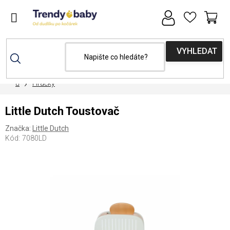
Přejít
na
obsah
NÁ
KOŠ
Domů
Hračky
Little Dutch Toustovač
Značka:
Little Dutch
Kód:
7080LD