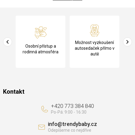
Z
á
p
a
Pů
Možnost vyzkoušení
cení
Osobní přístup a
t
ko
autosedaček přímo v
rodinná atmosféra
autě
í
Kontakt
+420 773 384 840
info
@
trendybaby.cz