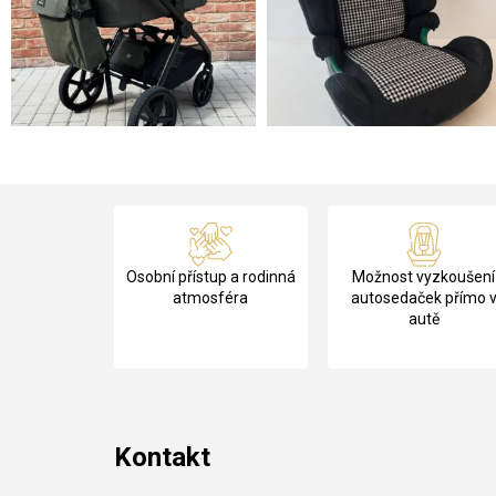
Z
á
Osobní přístup a rodinná
Možnost vyzkoušení
p
atmosféra
autosedaček přímo 
autě
a
t
í
Kontakt