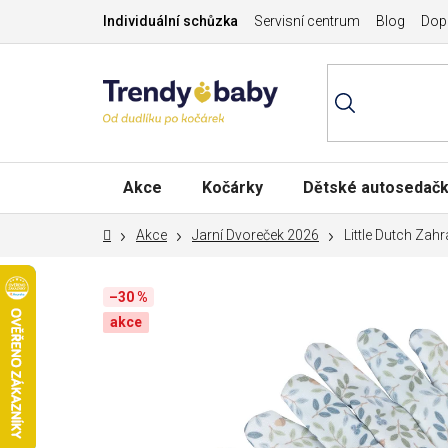
Přejít
Individuální schůzka
Servisní centrum
Blog
Dopr
na
obsah
Akce
Kočárky
Dětské autosedač
Domů
Akce
Jarní Dvoreček 2026
Little Dutch Zah
–30 %
akce