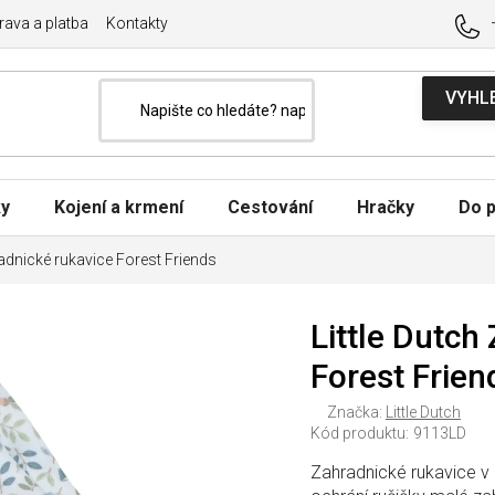
ava a platba
Kontakty
ky
Kojení a krmení
Cestování
Hračky
Do p
radnické rukavice Forest Friends
Little Dutch
Forest Frien
Značka:
Little Dutch
Kód produktu:
9113LD
Zahradnické rukavice v 