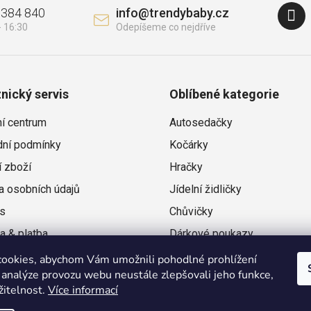
 384 840
info
@
trendybaby.cz
nický servis
Oblíbené kategorie
ní centrum
Autosedačky
ní podmínky
Kočárky
í zboží
Hračky
a osobních údajů
Jídelní židličky
s
Chůvičky
a & platba
Dárkové poukazy
ační řád
ookies, abychom Vám umožnili pohodlné prohlížení
 analýze provozu webu neustále zlepšovali jeho funkce,
žitelnost.
Více informací