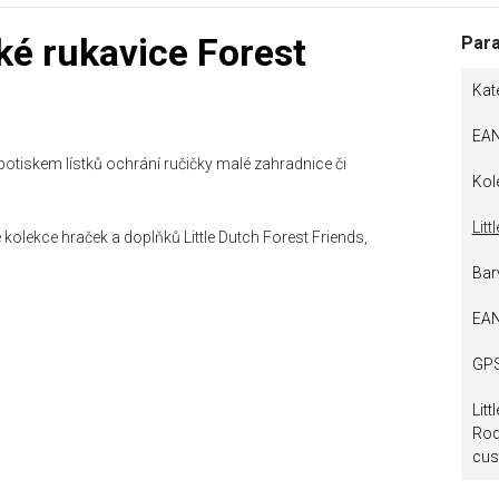
ké rukavice Forest
Par
Kat
EA
otiskem lístků ochrání ručičky malé zahradnice či
Kol
Lit
olekce hraček a doplňků Little Dutch Forest Friends,
Bar
EA
GP
Lit
Rod
cus