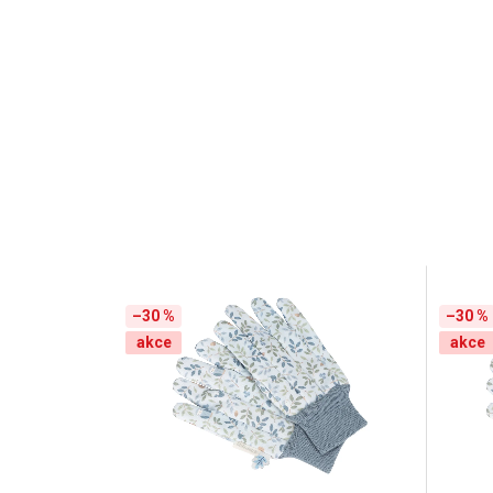
–30 %
–30 %
akce
akce