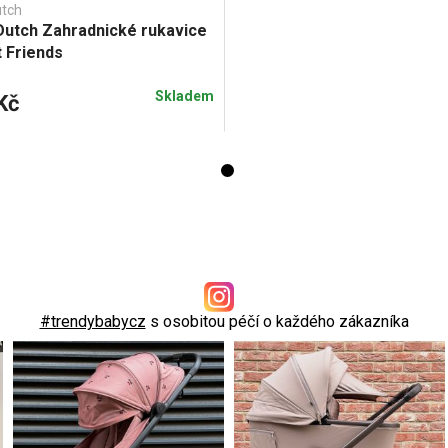
utch
 Dutch Zahradnické rukavice
 Friends
Skladem
Kč
#trendybabycz
s osobitou péčí o každého zákazníka