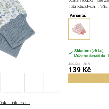
ochrání ručičky malé za
dobrodužstvích!
přečíst 
Varianta:
Skladem
(>5 ks)
1
199 Kč
–30 %
139 Kč
Měrná cena:
Ostatní informace