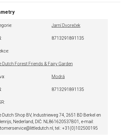
ametry
egorie
Jarní Dvoreček
N
8713291891135
ekce
tle Dutch Forest Friends & Fairy Garden
va
Modrá
N
8713291891135
SR
tle Dutch Shop BV, Industrieweg 74, 2651 BD Berkel en
enrijs, Nederland, DIČ: NL861620537B01, e-mail:
tomerservice@littledutch.nl, tel.: +31(0)102500195