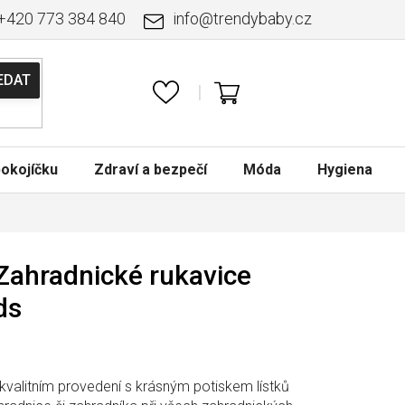
+420 773 384 840
info
@
trendybaby.cz
NÁKUPNÍ
KOŠÍK
okojíčku
Zdraví a bezpečí
Móda
Hygiena
 Zahradnické rukavice
ds
kvalitním provedení s krásným potiskem lístků