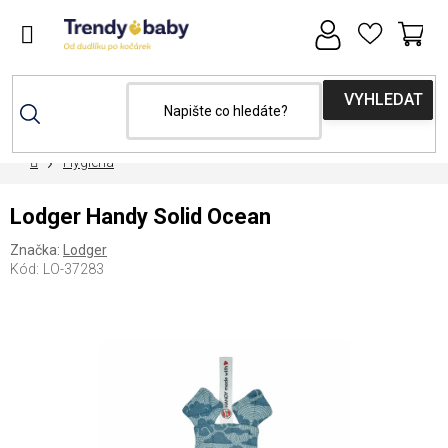
Přejít
na
obsah
NÁ
KOŠ
Domů
Hygiena
Lodger Handy Solid Ocean
Značka:
Lodger
Kód:
LO-37283