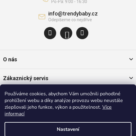
info
@
trendybaby.cz
O nás
Zákaznický servis
Používáme cookies, abychom Vám umožnili pohodlné
Oblíbené kategorie
prohlížení webu a díky analýze provozu webu neustále
zlepšovali jeho funkce, výkon a použitelnost.
Více
informací
Populární značky
Nastavení