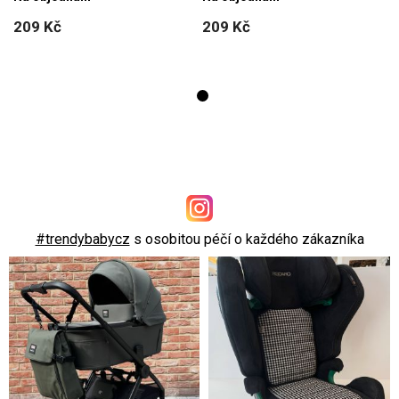
209 Kč
209 Kč
#trendybabycz
s osobitou péčí o každého zákazníka