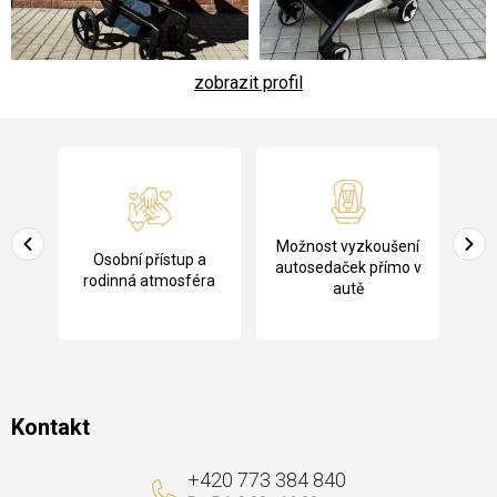
zobrazit profil
Z
á
p
a
Pů
Možnost vyzkoušení
cení
Osobní přístup a
t
ko
autosedaček přímo v
rodinná atmosféra
autě
í
Kontakt
+420 773 384 840